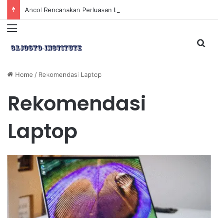
Ancol Rencanakan Perluasan Lahan 65 Hektar untuk Pengembangan Sektor Wisata
Menu
Sea
Home
/
Rekomendasi Laptop
Rekomendasi
Laptop