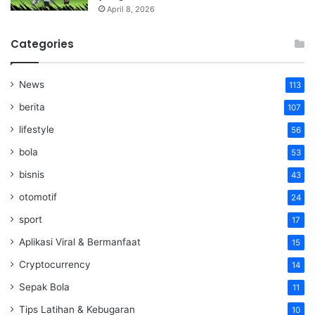
April 8, 2026
Categories
News
113
berita
107
lifestyle
56
bola
53
bisnis
43
otomotif
24
sport
17
Aplikasi Viral & Bermanfaat
15
Cryptocurrency
14
Sepak Bola
11
Tips Latihan & Kebugaran
10