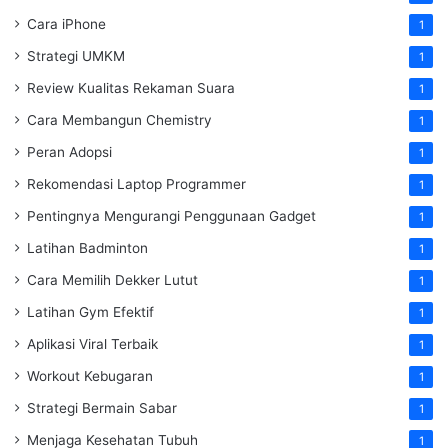
Cara iPhone
1
Strategi UMKM
1
Review Kualitas Rekaman Suara
1
Cara Membangun Chemistry
1
Peran Adopsi
1
Rekomendasi Laptop Programmer
1
Pentingnya Mengurangi Penggunaan Gadget
1
Latihan Badminton
1
Cara Memilih Dekker Lutut
1
Latihan Gym Efektif
1
Aplikasi Viral Terbaik
1
Workout Kebugaran
1
Strategi Bermain Sabar
1
Menjaga Kesehatan Tubuh
1