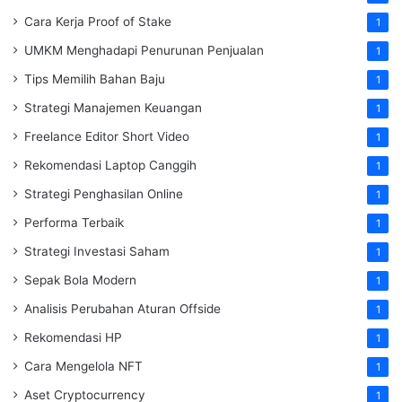
Cara Kerja Proof of Stake
1
UMKM Menghadapi Penurunan Penjualan
1
Tips Memilih Bahan Baju
1
Strategi Manajemen Keuangan
1
Freelance Editor Short Video
1
Rekomendasi Laptop Canggih
1
Strategi Penghasilan Online
1
Performa Terbaik
1
Strategi Investasi Saham
1
Sepak Bola Modern
1
Analisis Perubahan Aturan Offside
1
Rekomendasi HP
1
Cara Mengelola NFT
1
Aset Cryptocurrency
1