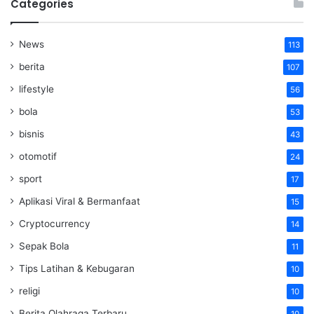
Categories
News
113
berita
107
lifestyle
56
bola
53
bisnis
43
otomotif
24
sport
17
Aplikasi Viral & Bermanfaat
15
Cryptocurrency
14
Sepak Bola
11
Tips Latihan & Kebugaran
10
religi
10
Berita Olahraga Terbaru
10