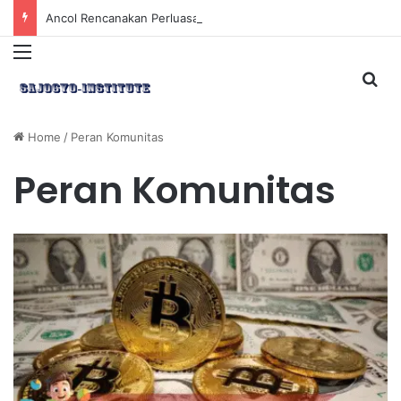
Ancol Rencanakan Perluasan Lahan 65 Hektar untuk Pengembangan Sektor Wisata
Menu
Sea
Home
/
Peran Komunitas
Peran Komunitas