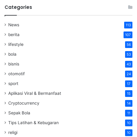
Categories
News
113
berita
107
lifestyle
56
bola
53
bisnis
43
otomotif
24
sport
17
Aplikasi Viral & Bermanfaat
15
Cryptocurrency
14
Sepak Bola
11
Tips Latihan & Kebugaran
10
religi
10