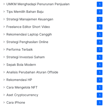
UMKM Menghadapi Penurunan Penjualan
1
Tips Memilih Bahan Baju
1
Strategi Manajemen Keuangan
1
Freelance Editor Short Video
1
Rekomendasi Laptop Canggih
1
Strategi Penghasilan Online
1
Performa Terbaik
1
Strategi Investasi Saham
1
Sepak Bola Modern
1
Analisis Perubahan Aturan Offside
1
Rekomendasi HP
1
Cara Mengelola NFT
1
Aset Cryptocurrency
1
Cara iPhone
1