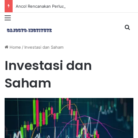
Ancol Rencanakan Perluasan Lahan 65 Hektar untuk Pengembangan Sektor Wisata
Menu
Sea
Home
/
Investasi dan Saham
Investasi dan
Saham