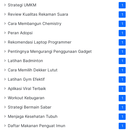
Strategi UMKM
1
Review Kualitas Rekaman Suara
1
Cara Membangun Chemistry
1
Peran Adopsi
1
Rekomendasi Laptop Programmer
1
Pentingnya Mengurangi Penggunaan Gadget
1
Latihan Badminton
1
Cara Memilih Dekker Lutut
1
Latihan Gym Efektif
1
Aplikasi Viral Terbaik
1
Workout Kebugaran
1
Strategi Bermain Sabar
1
Menjaga Kesehatan Tubuh
1
Daftar Makanan Penguat Imun
1