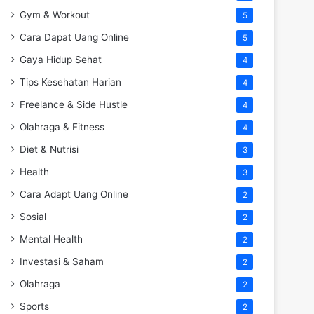
Gym & Workout
5
Cara Dapat Uang Online
5
Gaya Hidup Sehat
4
Tips Kesehatan Harian
4
Freelance & Side Hustle
4
Olahraga & Fitness
4
Diet & Nutrisi
3
Health
3
Cara Adapt Uang Online
2
Sosial
2
Mental Health
2
Investasi & Saham
2
Olahraga
2
Sports
2