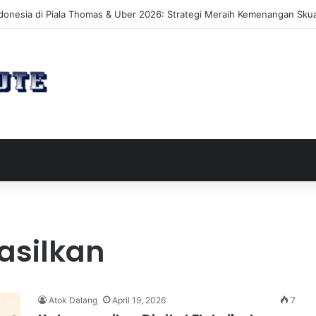
akan Perluasan Lahan 65 Hektar untuk Pengembangan Sektor Wisata
asilkan
Atok Dalang
April 19, 2026
7