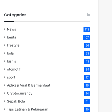
Categories
News
113
berita
107
lifestyle
56
bola
53
bisnis
43
otomotif
24
sport
17
Aplikasi Viral & Bermanfaat
15
Cryptocurrency
14
Sepak Bola
11
Tips Latihan & Kebugaran
10