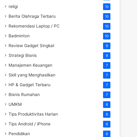
religi
10
Berita Olahraga Terbaru
10
Rekomendasi Laptop / PC
10
Badminton
10
Review Gadget Singkat
9
Strategi Bisnis
9
Manajemen Keuangan
7
Skill yang Menghasilkan
7
HP & Gadget Terbaru
7
Bisnis Rumahan
7
UMKM
6
Tips Produktivitas Harian
6
Tips Android / iPhone
6
Pendidikan
6