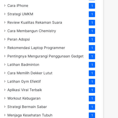
Cara iPhone
1
Strategi UMKM
1
Review Kualitas Rekaman Suara
1
Cara Membangun Chemistry
1
Peran Adopsi
1
Rekomendasi Laptop Programmer
1
Pentingnya Mengurangi Penggunaan Gadget
1
Latihan Badminton
1
Cara Memilih Dekker Lutut
1
Latihan Gym Efektif
1
Aplikasi Viral Terbaik
1
Workout Kebugaran
1
Strategi Bermain Sabar
1
Menjaga Kesehatan Tubuh
1