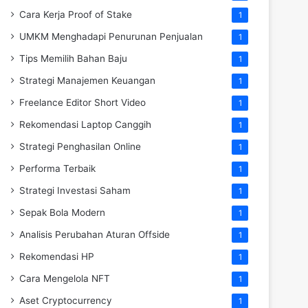
Cara Kerja Proof of Stake
1
UMKM Menghadapi Penurunan Penjualan
1
Tips Memilih Bahan Baju
1
Strategi Manajemen Keuangan
1
Freelance Editor Short Video
1
Rekomendasi Laptop Canggih
1
Strategi Penghasilan Online
1
Performa Terbaik
1
Strategi Investasi Saham
1
Sepak Bola Modern
1
Analisis Perubahan Aturan Offside
1
Rekomendasi HP
1
Cara Mengelola NFT
1
Aset Cryptocurrency
1