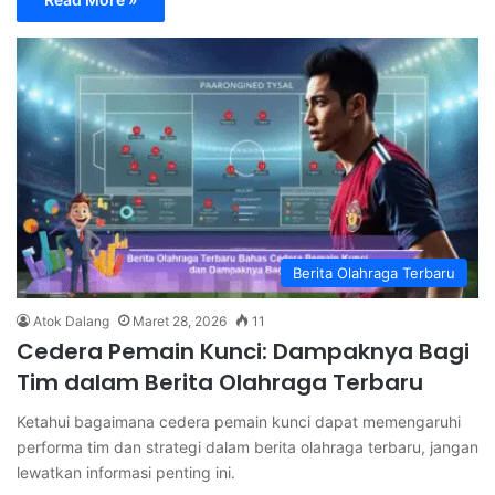
Berita Olahraga Terbaru
Atok Dalang
Maret 28, 2026
11
Cedera Pemain Kunci: Dampaknya Bagi
Tim dalam Berita Olahraga Terbaru
Ketahui bagaimana cedera pemain kunci dapat memengaruhi
performa tim dan strategi dalam berita olahraga terbaru, jangan
lewatkan informasi penting ini.