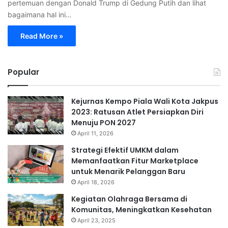
pertemuan dengan Donald Trump di Gedung Putih dan lihat
bagaimana hal ini…
Read More »
Popular
Kejurnas Kempo Piala Wali Kota Jakpus
2023: Ratusan Atlet Persiapkan Diri
Menuju PON 2027
April 11, 2026
Strategi Efektif UMKM dalam
Memanfaatkan Fitur Marketplace
untuk Menarik Pelanggan Baru
April 18, 2026
Kegiatan Olahraga Bersama di
Komunitas, Meningkatkan Kesehatan
April 23, 2025