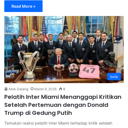
Read More »
bola
Atok Dalang
Maret 9, 2026
8
Pelatih Inter Miami Menanggapi Kritikan
Setelah Pertemuan dengan Donald
Trump di Gedung Putih
Temukan reaksi pelatih Inter Miami terhadap kritik setelah