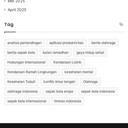
Mei 2025
April 2025
Tag
analisis pertandingan
aplikasi produktivitas
berita olahraga
berita sepak bola
bulan ramadhan
gaya hidup sehat
Hubungan Internasional
Kendaraan Listrik
Kendaraan Ramah Lingkungan
kesehatan mental
Kesehatan Tubuh
konflik timur tengah
Olahraga
olahraga indonesia
sepak bola eropa
sepak bola indonesia
sepak bola internasional
timnas indonesia