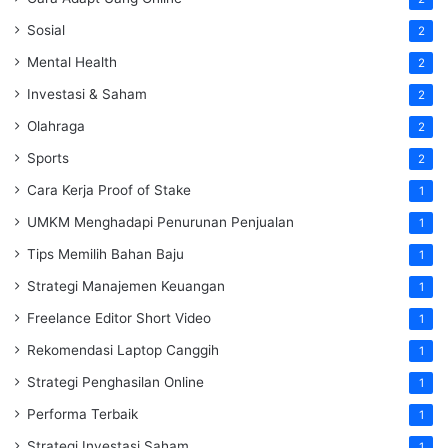
Sosial
2
Mental Health
2
Investasi & Saham
2
Olahraga
2
Sports
2
Cara Kerja Proof of Stake
1
UMKM Menghadapi Penurunan Penjualan
1
Tips Memilih Bahan Baju
1
Strategi Manajemen Keuangan
1
Freelance Editor Short Video
1
Rekomendasi Laptop Canggih
1
Strategi Penghasilan Online
1
Performa Terbaik
1
Strategi Investasi Saham
1