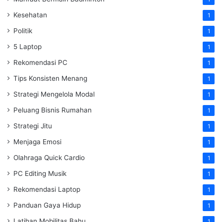
Kesehatan
1
Politik
1
5 Laptop
1
Rekomendasi PC
1
Tips Konsisten Menang
1
Strategi Mengelola Modal
1
Peluang Bisnis Rumahan
1
Strategi Jitu
1
Menjaga Emosi
1
Olahraga Quick Cardio
1
PC Editing Musik
1
Rekomendasi Laptop
1
Panduan Gaya Hidup
1
Latihan Mobilitas Bahu
1