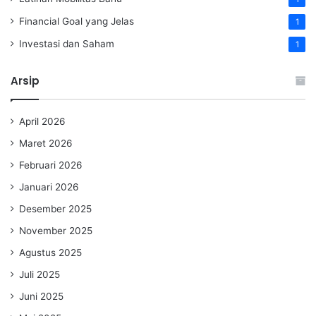
Financial Goal yang Jelas
1
Investasi dan Saham
1
Arsip
April 2026
Maret 2026
Februari 2026
Januari 2026
Desember 2025
November 2025
Agustus 2025
Juli 2025
Juni 2025