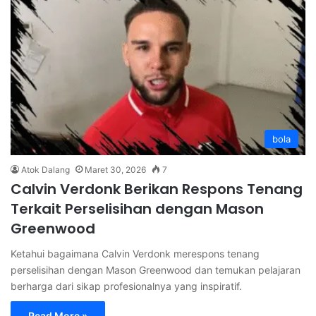
bola
Atok Dalang
Maret 30, 2026
7
Calvin Verdonk Berikan Respons Tenang
Terkait Perselisihan dengan Mason
Greenwood
Ketahui bagaimana Calvin Verdonk merespons tenang
perselisihan dengan Mason Greenwood dan temukan pelajaran
berharga dari sikap profesionalnya yang inspiratif.
Read More »