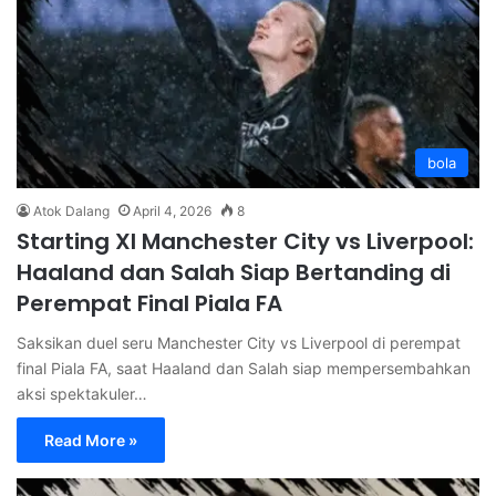
bola
Atok Dalang
April 4, 2026
8
Starting XI Manchester City vs Liverpool:
Haaland dan Salah Siap Bertanding di
Perempat Final Piala FA
Saksikan duel seru Manchester City vs Liverpool di perempat
final Piala FA, saat Haaland dan Salah siap mempersembahkan
aksi spektakuler…
Read More »