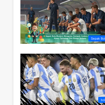
Sepak Bo
bo