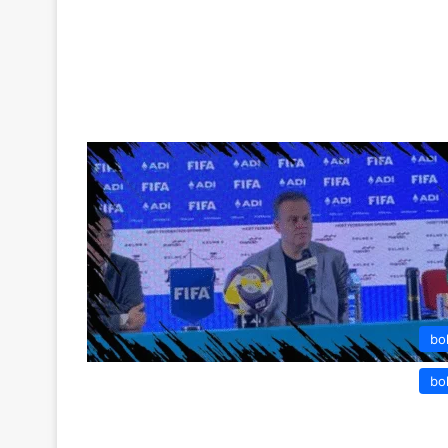
bo
bo