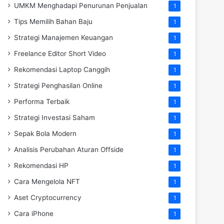
UMKM Menghadapi Penurunan Penjualan
1
Tips Memilih Bahan Baju
1
Strategi Manajemen Keuangan
1
Freelance Editor Short Video
1
Rekomendasi Laptop Canggih
1
Strategi Penghasilan Online
1
Performa Terbaik
1
Strategi Investasi Saham
1
Sepak Bola Modern
1
Analisis Perubahan Aturan Offside
1
Rekomendasi HP
1
Cara Mengelola NFT
1
Aset Cryptocurrency
1
Cara iPhone
1