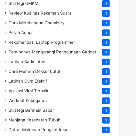
Strategi UMKM
1
Review Kualitas Rekaman Suara
1
Cara Membangun Chemistry
1
Peran Adopsi
1
Rekomendasi Laptop Programmer
1
Pentingnya Mengurangi Penggunaan Gadget
1
Latihan Badminton
1
Cara Memilih Dekker Lutut
1
Latihan Gym Efektif
1
Aplikasi Viral Terbaik
1
Workout Kebugaran
1
Strategi Bermain Sabar
1
Menjaga Kesehatan Tubuh
1
Daftar Makanan Penguat Imun
1