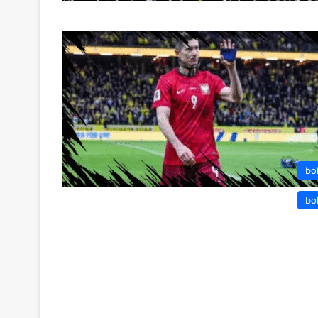
bo
bo