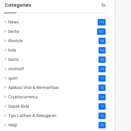
Categories
News
113
berita
107
lifestyle
56
bola
53
bisnis
43
otomotif
24
sport
17
Aplikasi Viral & Bermanfaat
15
Cryptocurrency
14
Sepak Bola
11
Tips Latihan & Kebugaran
10
religi
10