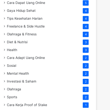
Cara Dapat Uang Online
5
Gaya Hidup Sehat
4
Tips Kesehatan Harian
4
Freelance & Side Hustle
4
Olahraga & Fitness
4
Diet & Nutrisi
3
Health
3
Cara Adapt Uang Online
2
Sosial
2
Mental Health
2
Investasi & Saham
2
Olahraga
2
Sports
2
Cara Kerja Proof of Stake
1