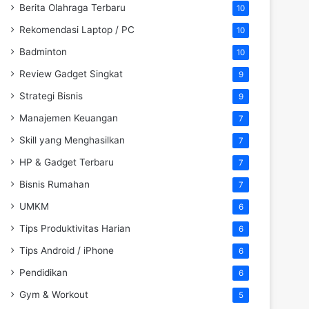
Berita Olahraga Terbaru
10
Rekomendasi Laptop / PC
10
Badminton
10
Review Gadget Singkat
9
Strategi Bisnis
9
Manajemen Keuangan
7
Skill yang Menghasilkan
7
HP & Gadget Terbaru
7
Bisnis Rumahan
7
UMKM
6
Tips Produktivitas Harian
6
Tips Android / iPhone
6
Pendidikan
6
Gym & Workout
5