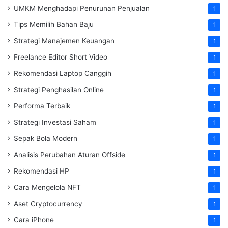
UMKM Menghadapi Penurunan Penjualan
1
Tips Memilih Bahan Baju
1
Strategi Manajemen Keuangan
1
Freelance Editor Short Video
1
Rekomendasi Laptop Canggih
1
Strategi Penghasilan Online
1
Performa Terbaik
1
Strategi Investasi Saham
1
Sepak Bola Modern
1
Analisis Perubahan Aturan Offside
1
Rekomendasi HP
1
Cara Mengelola NFT
1
Aset Cryptocurrency
1
Cara iPhone
1