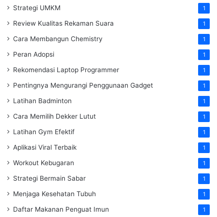
Strategi UMKM
1
Review Kualitas Rekaman Suara
1
Cara Membangun Chemistry
1
Peran Adopsi
1
Rekomendasi Laptop Programmer
1
Pentingnya Mengurangi Penggunaan Gadget
1
Latihan Badminton
1
Cara Memilih Dekker Lutut
1
Latihan Gym Efektif
1
Aplikasi Viral Terbaik
1
Workout Kebugaran
1
Strategi Bermain Sabar
1
Menjaga Kesehatan Tubuh
1
Daftar Makanan Penguat Imun
1