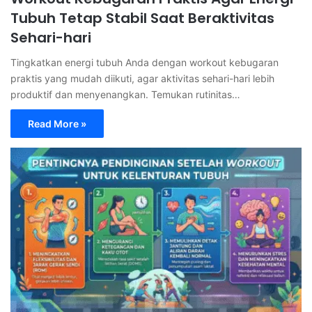
Tubuh Tetap Stabil Saat Beraktivitas
Sehari-hari
Tingkatkan energi tubuh Anda dengan workout kebugaran
praktis yang mudah diikuti, agar aktivitas sehari-hari lebih
produktif dan menyenangkan. Temukan rutinitas…
Read More »