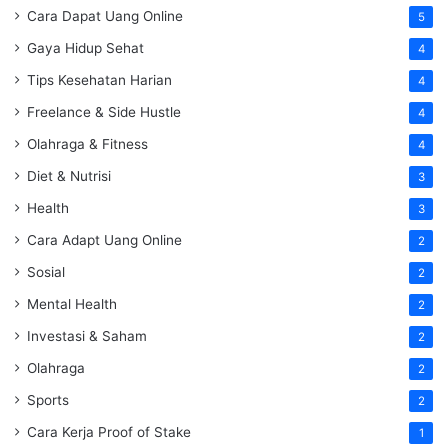
Cara Dapat Uang Online
5
Gaya Hidup Sehat
4
Tips Kesehatan Harian
4
Freelance & Side Hustle
4
Olahraga & Fitness
4
Diet & Nutrisi
3
Health
3
Cara Adapt Uang Online
2
Sosial
2
Mental Health
2
Investasi & Saham
2
Olahraga
2
Sports
2
Cara Kerja Proof of Stake
1