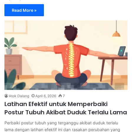
Read More »
Atok Dalang
April 6, 2026
7
Latihan Efektif untuk Memperbaiki
Postur Tubuh Akibat Duduk Terlalu Lama
Perbaiki postur tubuh yang terganggu akibat duduk terlalu
lama dengan latihan efektif ini dan rasakan perubahan yang