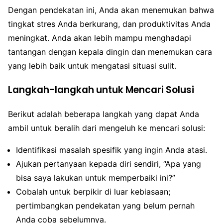
Dengan pendekatan ini, Anda akan menemukan bahwa
tingkat stres Anda berkurang, dan produktivitas Anda
meningkat. Anda akan lebih mampu menghadapi
tantangan dengan kepala dingin dan menemukan cara
yang lebih baik untuk mengatasi situasi sulit.
Langkah-langkah untuk Mencari Solusi
Berikut adalah beberapa langkah yang dapat Anda
ambil untuk beralih dari mengeluh ke mencari solusi:
Identifikasi masalah spesifik yang ingin Anda atasi.
Ajukan pertanyaan kepada diri sendiri, “Apa yang
bisa saya lakukan untuk memperbaiki ini?”
Cobalah untuk berpikir di luar kebiasaan;
pertimbangkan pendekatan yang belum pernah
Anda coba sebelumnya.