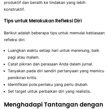
produktif dan beralih ke tindakan yang lebih
konstruktif.
Tips untuk Melakukan Refleksi Diri
Berikut adalah beberapa tips untuk memulai kebiasaan
refleksi diri:
Luangkan waktu setiap hari untuk merenung, baik
pagi atau malam.
Catat pikiran dan perasaan Anda dalam jurnal.
Tanyakan pada diri sendiri pertanyaan yang memicu
pemikiran kritis.
Identifikasi pola perilaku yang perlu diubah.
Set target untuk perbaikan diri yang realistis.
Menghadapi Tantangan dengan