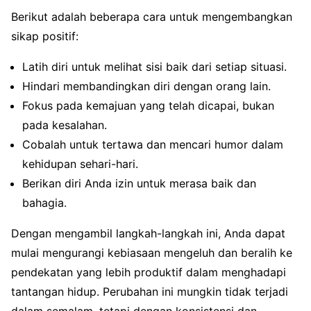
Berikut adalah beberapa cara untuk mengembangkan
sikap positif:
Latih diri untuk melihat sisi baik dari setiap situasi.
Hindari membandingkan diri dengan orang lain.
Fokus pada kemajuan yang telah dicapai, bukan
pada kesalahan.
Cobalah untuk tertawa dan mencari humor dalam
kehidupan sehari-hari.
Berikan diri Anda izin untuk merasa baik dan
bahagia.
Dengan mengambil langkah-langkah ini, Anda dapat
mulai mengurangi kebiasaan mengeluh dan beralih ke
pendekatan yang lebih produktif dalam menghadapi
tantangan hidup. Perubahan ini mungkin tidak terjadi