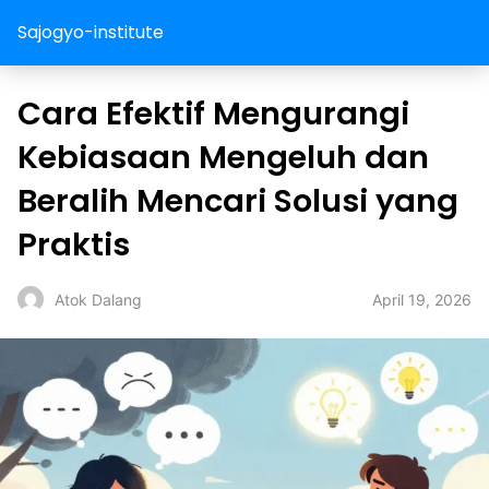
Sajogyo-institute
Cara Efektif Mengurangi
Kebiasaan Mengeluh dan
Beralih Mencari Solusi yang
Praktis
April 19, 2026
Atok Dalang