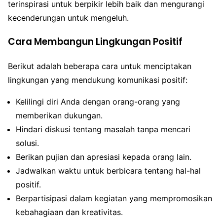
terinspirasi untuk berpikir lebih baik dan mengurangi
kecenderungan untuk mengeluh.
Cara Membangun Lingkungan Positif
Berikut adalah beberapa cara untuk menciptakan
lingkungan yang mendukung komunikasi positif:
Kelilingi diri Anda dengan orang-orang yang
memberikan dukungan.
Hindari diskusi tentang masalah tanpa mencari
solusi.
Berikan pujian dan apresiasi kepada orang lain.
Jadwalkan waktu untuk berbicara tentang hal-hal
positif.
Berpartisipasi dalam kegiatan yang mempromosikan
kebahagiaan dan kreativitas.