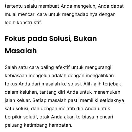
tertentu selalu membuat Anda mengeluh, Anda dapat
mulai mencari cara untuk menghadapinya dengan
lebih konstruktif.
Fokus pada Solusi, Bukan
Masalah
Salah satu cara paling efektif untuk mengurangi
kebiasaan mengeluh adalah dengan mengalihkan
fokus Anda dari masalah ke solusi. Alih-alih terjebak
dalam keluhan, tantang diri Anda untuk menemukan
jalan keluar. Setiap masalah pasti memiliki setidaknya
satu solusi, dan dengan melatih diri Anda untuk
berpikir solutif, otak Anda akan terbiasa mencari
peluang ketimbang hambatan.