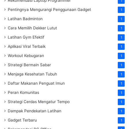
Rekomendasi Laptop Programmer
1
Pentingnya Mengurangi Penggunaan Gadget
1
Latihan Badminton
1
Cara Memilih Dekker Lutut
1
Latihan Gym Efektif
1
Aplikasi Viral Terbaik
1
Workout Kebugaran
1
Strategi Bermain Sabar
1
Menjaga Kesehatan Tubuh
1
Daftar Makanan Penguat Imun
1
Peran Komunitas
1
Strategi Cerdas Mengatur Tempo
1
Dampak Pendekatan Latihan
1
Gadget Terbaru
1