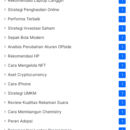
Rekomendasi Laptop Canggih
1
Strategi Penghasilan Online
1
Performa Terbaik
1
Strategi Investasi Saham
1
Sepak Bola Modern
1
Analisis Perubahan Aturan Offside
1
Rekomendasi HP
1
Cara Mengelola NFT
1
Aset Cryptocurrency
1
Cara iPhone
1
Strategi UMKM
1
Review Kualitas Rekaman Suara
1
Cara Membangun Chemistry
1
Peran Adopsi
1