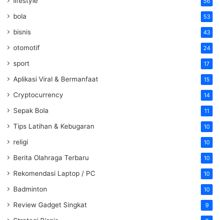
lifestyle
56
bola
53
bisnis
43
otomotif
24
sport
17
Aplikasi Viral & Bermanfaat
15
Cryptocurrency
14
Sepak Bola
11
Tips Latihan & Kebugaran
10
religi
10
Berita Olahraga Terbaru
10
Rekomendasi Laptop / PC
10
Badminton
10
Review Gadget Singkat
9