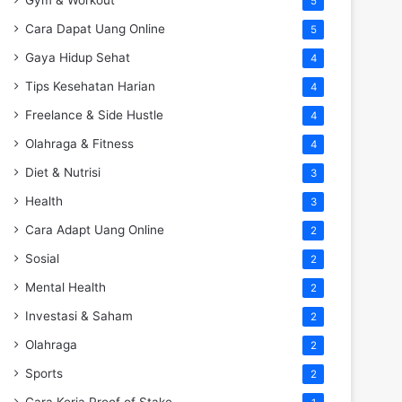
Gym & Workout
5
Cara Dapat Uang Online
5
Gaya Hidup Sehat
4
Tips Kesehatan Harian
4
Freelance & Side Hustle
4
Olahraga & Fitness
4
Diet & Nutrisi
3
Health
3
Cara Adapt Uang Online
2
Sosial
2
Mental Health
2
Investasi & Saham
2
Olahraga
2
Sports
2