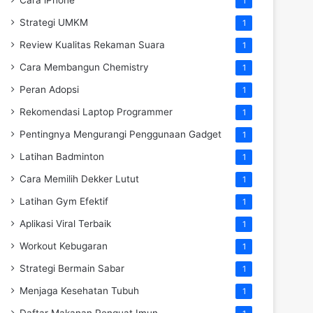
Cara iPhone
1
Strategi UMKM
1
Review Kualitas Rekaman Suara
1
Cara Membangun Chemistry
1
Peran Adopsi
1
Rekomendasi Laptop Programmer
1
Pentingnya Mengurangi Penggunaan Gadget
1
Latihan Badminton
1
Cara Memilih Dekker Lutut
1
Latihan Gym Efektif
1
Aplikasi Viral Terbaik
1
Workout Kebugaran
1
Strategi Bermain Sabar
1
Menjaga Kesehatan Tubuh
1