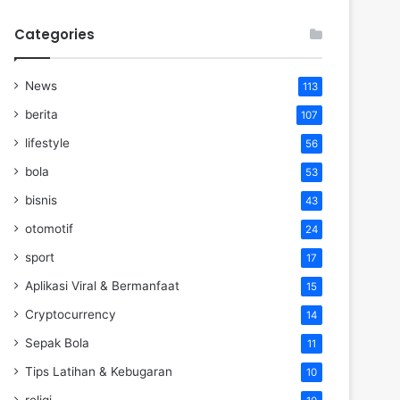
Categories
News
113
berita
107
lifestyle
56
bola
53
bisnis
43
otomotif
24
sport
17
Aplikasi Viral & Bermanfaat
15
Cryptocurrency
14
Sepak Bola
11
Tips Latihan & Kebugaran
10