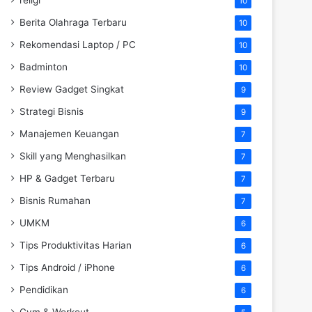
religi
10
Berita Olahraga Terbaru
10
Rekomendasi Laptop / PC
10
Badminton
10
Review Gadget Singkat
9
Strategi Bisnis
9
Manajemen Keuangan
7
Skill yang Menghasilkan
7
HP & Gadget Terbaru
7
Bisnis Rumahan
7
UMKM
6
Tips Produktivitas Harian
6
Tips Android / iPhone
6
Pendidikan
6