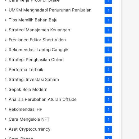
Cara Kerja Proof of Stake
1
UMKM Menghadapi Penurunan Penjualan
1
Tips Memilih Bahan Baju
1
Strategi Manajemen Keuangan
1
Freelance Editor Short Video
1
Rekomendasi Laptop Canggih
1
Strategi Penghasilan Online
1
Performa Terbaik
1
Strategi Investasi Saham
1
Sepak Bola Modern
1
Analisis Perubahan Aturan Offside
1
Rekomendasi HP
1
Cara Mengelola NFT
1
Aset Cryptocurrency
1