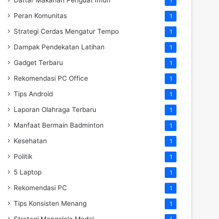
Daftar Makanan Penguat Imun
1
Peran Komunitas
1
Strategi Cerdas Mengatur Tempo
1
Dampak Pendekatan Latihan
1
Gadget Terbaru
1
Rekomendasi PC Office
1
Tips Android
1
Laporan Olahraga Terbaru
1
Manfaat Bermain Badminton
1
Kesehatan
1
Politik
1
5 Laptop
1
Rekomendasi PC
1
Tips Konsisten Menang
1