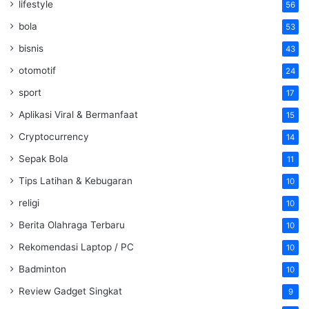
lifestyle
56
bola
53
bisnis
43
otomotif
24
sport
17
Aplikasi Viral & Bermanfaat
15
Cryptocurrency
14
Sepak Bola
11
Tips Latihan & Kebugaran
10
religi
10
Berita Olahraga Terbaru
10
Rekomendasi Laptop / PC
10
Badminton
10
Review Gadget Singkat
9