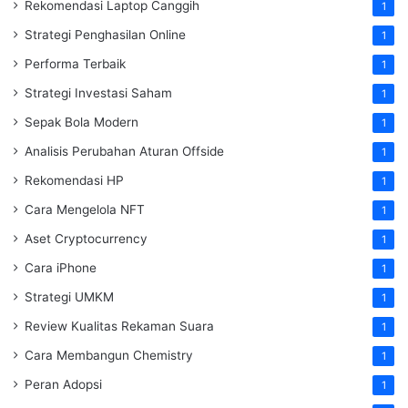
Rekomendasi Laptop Canggih
1
Strategi Penghasilan Online
1
Performa Terbaik
1
Strategi Investasi Saham
1
Sepak Bola Modern
1
Analisis Perubahan Aturan Offside
1
Rekomendasi HP
1
Cara Mengelola NFT
1
Aset Cryptocurrency
1
Cara iPhone
1
Strategi UMKM
1
Review Kualitas Rekaman Suara
1
Cara Membangun Chemistry
1
Peran Adopsi
1