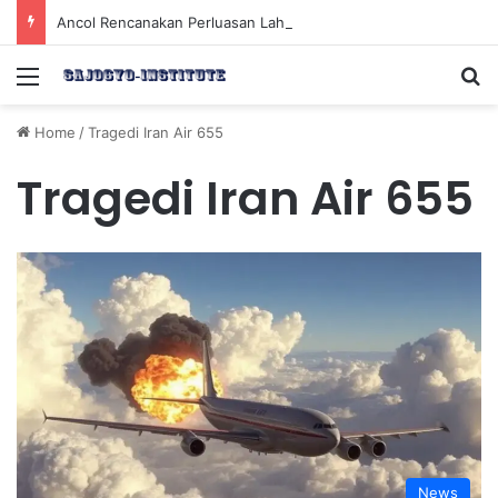
Ancol Rencanakan Perluasan Lahan 65 Hektar untuk Pengembangan Sektor Wisata
Menu
Se
Home
/
Tragedi Iran Air 655
Tragedi Iran Air 655
News