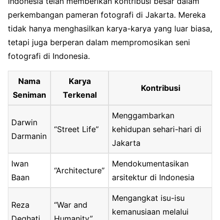
Indonesia telah memberikan kontribusi besar dalam
perkembangan pameran fotografi di Jakarta. Mereka
tidak hanya menghasilkan karya-karya yang luar biasa,
tetapi juga berperan dalam mempromosikan seni
fotografi di Indonesia.
Nama
Karya
Kontribusi
Seniman
Terkenal
Menggambarkan
Darwin
“Street Life”
kehidupan sehari-hari di
Darmanin
Jakarta
Iwan
Mendokumentasikan
“Architecture”
Baan
arsitektur di Indonesia
Mengangkat isu-isu
Reza
“War and
kemanusiaan melalui
Deghati
Humanity”