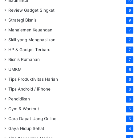
Badminton
10
Review Gadget Singkat
9
Strategi Bisnis
9
Manajemen Keuangan
7
Skill yang Menghasilkan
7
HP & Gadget Terbaru
7
Bisnis Rumahan
7
UMKM
6
Tips Produktivitas Harian
6
Tips Android / iPhone
6
Pendidikan
6
Gym & Workout
5
Cara Dapat Uang Online
5
Gaya Hidup Sehat
4