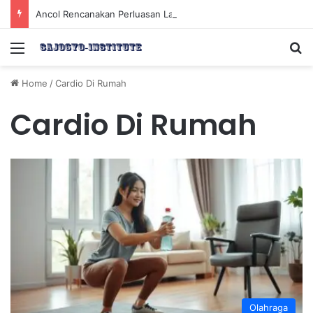
Ancol Rencanakan Perluasan Lahan 65 Hektar untuk Pengembangan Sektor Wisata
Menu
Se
Home
/
Cardio Di Rumah
Cardio Di Rumah
Olahraga