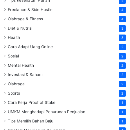
Tips Kesehatan Harian
4
Freelance & Side Hustle
4
Olahraga & Fitness
4
Diet & Nutrisi
3
Health
3
Cara Adapt Uang Online
2
Sosial
2
Mental Health
2
Investasi & Saham
2
Olahraga
2
Sports
2
Cara Kerja Proof of Stake
1
UMKM Menghadapi Penurunan Penjualan
1
Tips Memilih Bahan Baju
1