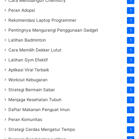
Cara Membangun Chemistry
1
Peran Adopsi
1
Rekomendasi Laptop Programmer
1
Pentingnya Mengurangi Penggunaan Gadget
1
Latihan Badminton
1
Cara Memilih Dekker Lutut
1
Latihan Gym Efektif
1
Aplikasi Viral Terbaik
1
Workout Kebugaran
1
Strategi Bermain Sabar
1
Menjaga Kesehatan Tubuh
1
Daftar Makanan Penguat Imun
1
Peran Komunitas
1
Strategi Cerdas Mengatur Tempo
1