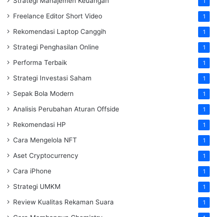
Strategi Manajemen Keuangan
1
Freelance Editor Short Video
1
Rekomendasi Laptop Canggih
1
Strategi Penghasilan Online
1
Performa Terbaik
1
Strategi Investasi Saham
1
Sepak Bola Modern
1
Analisis Perubahan Aturan Offside
1
Rekomendasi HP
1
Cara Mengelola NFT
1
Aset Cryptocurrency
1
Cara iPhone
1
Strategi UMKM
1
Review Kualitas Rekaman Suara
1