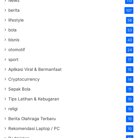
News
113
berita
107
lifestyle
56
bola
53
bisnis
43
otomotif
24
sport
17
Aplikasi Viral & Bermanfaat
15
Cryptocurrency
14
Sepak Bola
11
Tips Latihan & Kebugaran
10
religi
10
Berita Olahraga Terbaru
10
Rekomendasi Laptop / PC
10