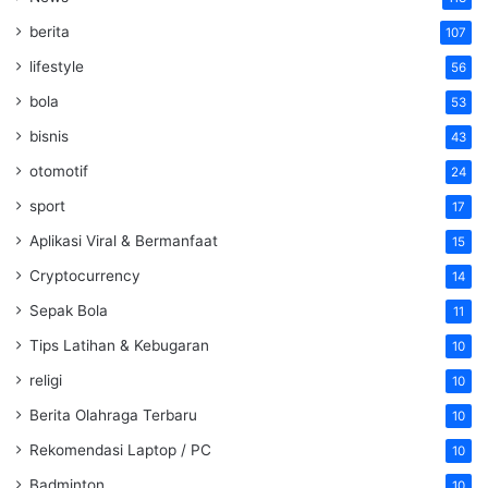
berita
107
lifestyle
56
bola
53
bisnis
43
otomotif
24
sport
17
Aplikasi Viral & Bermanfaat
15
Cryptocurrency
14
Sepak Bola
11
Tips Latihan & Kebugaran
10
religi
10
Berita Olahraga Terbaru
10
Rekomendasi Laptop / PC
10
Badminton
10