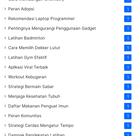
Peran Adopsi
1
Rekomendasi Laptop Programmer
1
Pentingnya Mengurangi Penggunaan Gadget
1
Latihan Badminton
1
Cara Memilih Dekker Lutut
1
Latihan Gym Efektif
1
Aplikasi Viral Terbaik
1
Workout Kebugaran
1
Strategi Bermain Sabar
1
Menjaga Kesehatan Tubuh
1
Daftar Makanan Penguat Imun
1
Peran Komunitas
1
Strategi Cerdas Mengatur Tempo
1
Dampak Pendekatan Latihan
1