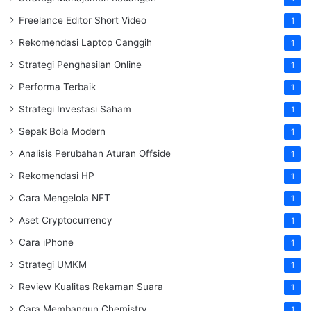
Freelance Editor Short Video
1
Rekomendasi Laptop Canggih
1
Strategi Penghasilan Online
1
Performa Terbaik
1
Strategi Investasi Saham
1
Sepak Bola Modern
1
Analisis Perubahan Aturan Offside
1
Rekomendasi HP
1
Cara Mengelola NFT
1
Aset Cryptocurrency
1
Cara iPhone
1
Strategi UMKM
1
Review Kualitas Rekaman Suara
1
Cara Membangun Chemistry
1