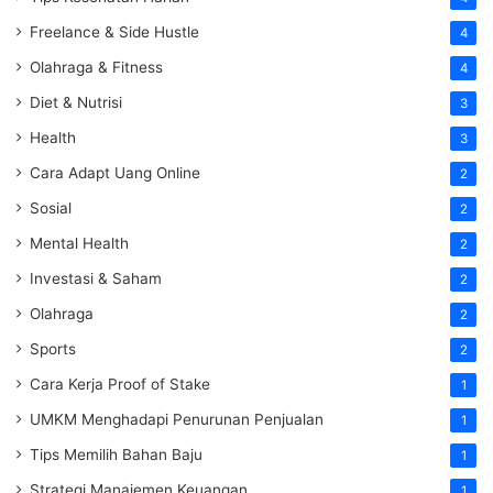
Freelance & Side Hustle
4
Olahraga & Fitness
4
Diet & Nutrisi
3
Health
3
Cara Adapt Uang Online
2
Sosial
2
Mental Health
2
Investasi & Saham
2
Olahraga
2
Sports
2
Cara Kerja Proof of Stake
1
UMKM Menghadapi Penurunan Penjualan
1
Tips Memilih Bahan Baju
1
Strategi Manajemen Keuangan
1