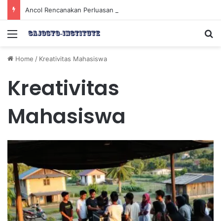
Ancol Rencanakan Perluasan Lahan 65 Hektar untuk Pengembangan Sektor Wisata
Menu
Se
Home
/
Kreativitas Mahasiswa
Kreativitas
Mahasiswa