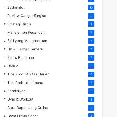
Badminton
10
Review Gadget Singkat
9
Strategi Bisnis
9
Manajemen Keuangan
7
Skill yang Menghasilkan
7
HP & Gadget Terbaru
7
Bisnis Rumahan
7
UMKM
6
Tips Produktivitas Harian
6
Tips Android / iPhone
6
Pendidikan
6
Gym & Workout
5
Cara Dapat Uang Online
5
Gaya Hidup Sehat
4