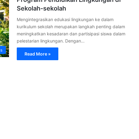
Sekolah-sekolah
Mengintegrasikan edukasi lingkungan ke dalam
kurikulum sekolah merupakan langkah penting dalam
meningkatkan kesadaran dan partisipasi siswa dalam
pelestarian lingkungan. Dengan…
s
Read More »