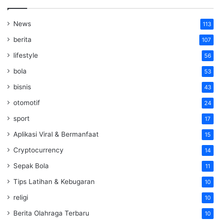
News
113
berita
107
lifestyle
56
bola
53
bisnis
43
otomotif
24
sport
17
Aplikasi Viral & Bermanfaat
15
Cryptocurrency
14
Sepak Bola
11
Tips Latihan & Kebugaran
10
religi
10
Berita Olahraga Terbaru
10