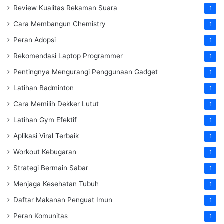
Review Kualitas Rekaman Suara
1
Cara Membangun Chemistry
1
Peran Adopsi
1
Rekomendasi Laptop Programmer
1
Pentingnya Mengurangi Penggunaan Gadget
1
Latihan Badminton
1
Cara Memilih Dekker Lutut
1
Latihan Gym Efektif
1
Aplikasi Viral Terbaik
1
Workout Kebugaran
1
Strategi Bermain Sabar
1
Menjaga Kesehatan Tubuh
1
Daftar Makanan Penguat Imun
1
Peran Komunitas
1