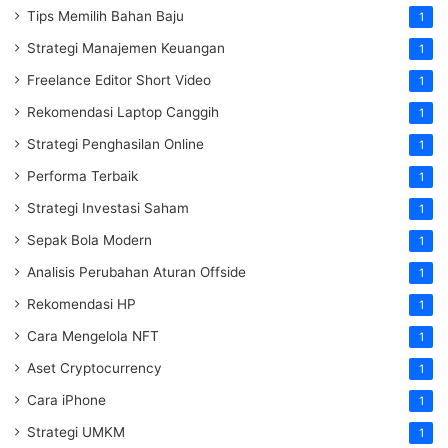
Tips Memilih Bahan Baju
1
Strategi Manajemen Keuangan
1
Freelance Editor Short Video
1
Rekomendasi Laptop Canggih
1
Strategi Penghasilan Online
1
Performa Terbaik
1
Strategi Investasi Saham
1
Sepak Bola Modern
1
Analisis Perubahan Aturan Offside
1
Rekomendasi HP
1
Cara Mengelola NFT
1
Aset Cryptocurrency
1
Cara iPhone
1
Strategi UMKM
1