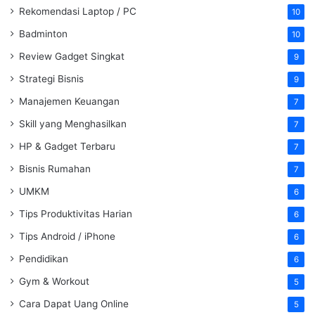
Rekomendasi Laptop / PC
10
Badminton
10
Review Gadget Singkat
9
Strategi Bisnis
9
Manajemen Keuangan
7
Skill yang Menghasilkan
7
HP & Gadget Terbaru
7
Bisnis Rumahan
7
UMKM
6
Tips Produktivitas Harian
6
Tips Android / iPhone
6
Pendidikan
6
Gym & Workout
5
Cara Dapat Uang Online
5