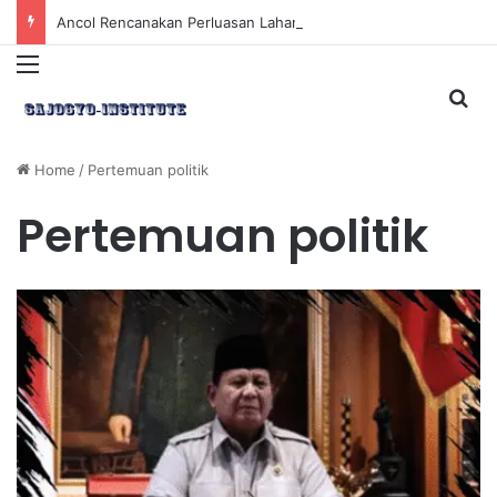
Ancol Rencanakan Perluasan Lahan 65 Hektar untuk Pengembangan Sektor Wisata
Menu
Sea
Home
/
Pertemuan politik
Pertemuan politik