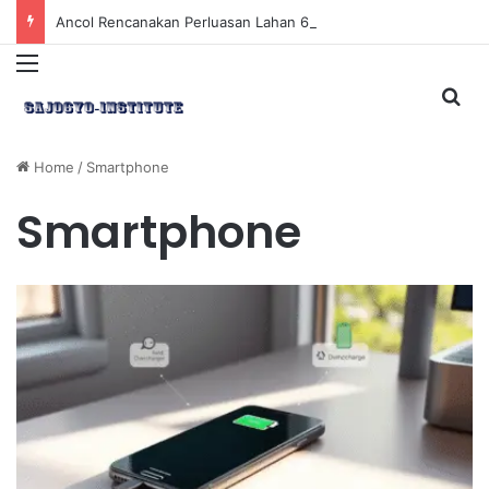
Ancol Rencanakan Perluasan Lahan 65 Hektar untuk Pengembangan Sektor Wisata
Menu
Sea
Home
/
Smartphone
Smartphone