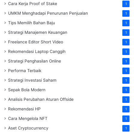
Cara Kerja Proof of Stake
1
UMKM Menghadapi Penurunan Penjualan
1
Tips Memilih Bahan Baju
1
Strategi Manajemen Keuangan
1
Freelance Editor Short Video
1
Rekomendasi Laptop Canggih
1
Strategi Penghasilan Online
1
Performa Terbaik
1
Strategi Investasi Saham
1
Sepak Bola Modern
1
Analisis Perubahan Aturan Offside
1
Rekomendasi HP
1
Cara Mengelola NFT
1
Aset Cryptocurrency
1