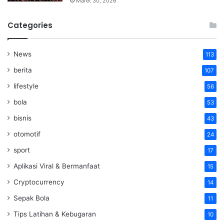
Maret 30, 2026
Categories
News
113
berita
107
lifestyle
56
bola
53
bisnis
43
otomotif
24
sport
17
Aplikasi Viral & Bermanfaat
15
Cryptocurrency
14
Sepak Bola
11
Tips Latihan & Kebugaran
10