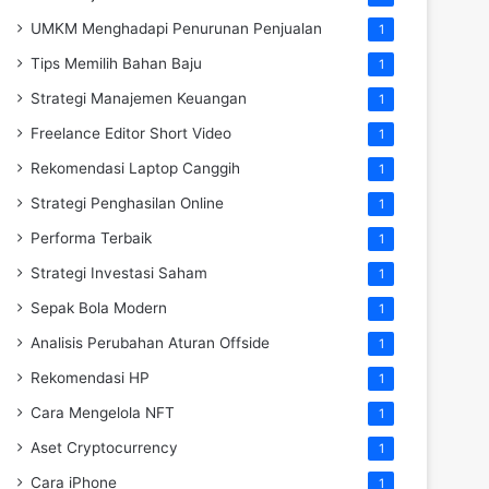
UMKM Menghadapi Penurunan Penjualan
1
Tips Memilih Bahan Baju
1
Strategi Manajemen Keuangan
1
Freelance Editor Short Video
1
Rekomendasi Laptop Canggih
1
Strategi Penghasilan Online
1
Performa Terbaik
1
Strategi Investasi Saham
1
Sepak Bola Modern
1
Analisis Perubahan Aturan Offside
1
Rekomendasi HP
1
Cara Mengelola NFT
1
Aset Cryptocurrency
1
Cara iPhone
1