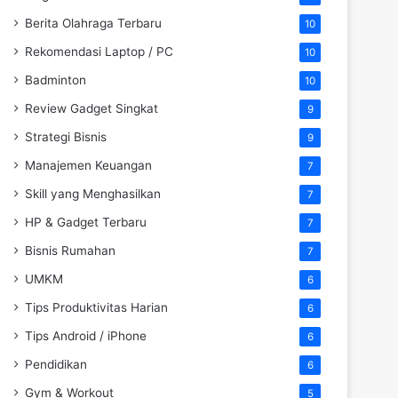
Berita Olahraga Terbaru
10
Rekomendasi Laptop / PC
10
Badminton
10
Review Gadget Singkat
9
Strategi Bisnis
9
Manajemen Keuangan
7
Skill yang Menghasilkan
7
HP & Gadget Terbaru
7
Bisnis Rumahan
7
UMKM
6
Tips Produktivitas Harian
6
Tips Android / iPhone
6
Pendidikan
6
Gym & Workout
5