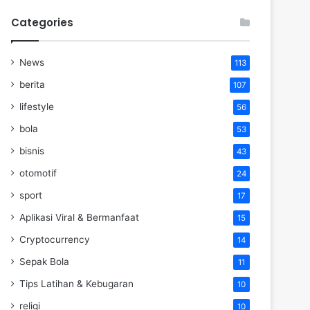
Categories
News
113
berita
107
lifestyle
56
bola
53
bisnis
43
otomotif
24
sport
17
Aplikasi Viral & Bermanfaat
15
Cryptocurrency
14
Sepak Bola
11
Tips Latihan & Kebugaran
10
religi
10