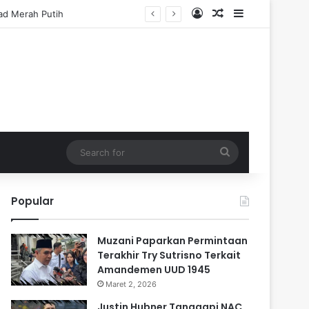
Log In
Random Article
Sidebar
Search
for
Popular
Muzani Paparkan Permintaan
Terakhir Try Sutrisno Terkait
Amandemen UUD 1945
Maret 2, 2026
Justin Hubner Tanggapi NAC