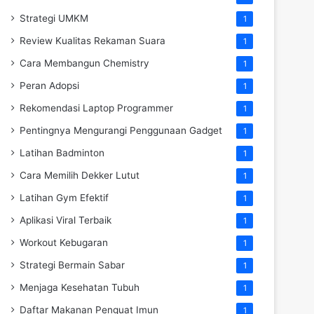
Strategi UMKM
1
Review Kualitas Rekaman Suara
1
Cara Membangun Chemistry
1
Peran Adopsi
1
Rekomendasi Laptop Programmer
1
Pentingnya Mengurangi Penggunaan Gadget
1
Latihan Badminton
1
Cara Memilih Dekker Lutut
1
Latihan Gym Efektif
1
Aplikasi Viral Terbaik
1
Workout Kebugaran
1
Strategi Bermain Sabar
1
Menjaga Kesehatan Tubuh
1
Daftar Makanan Penguat Imun
1