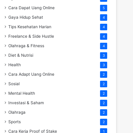
Cara Dapat Uang Online
5
Gaya Hidup Sehat
4
Tips Kesehatan Harian
4
Freelance & Side Hustle
4
Olahraga & Fitness
4
Diet & Nutrisi
3
Health
3
Cara Adapt Uang Online
2
Sosial
2
Mental Health
2
Investasi & Saham
2
Olahraga
2
Sports
2
Cara Kerja Proof of Stake
1