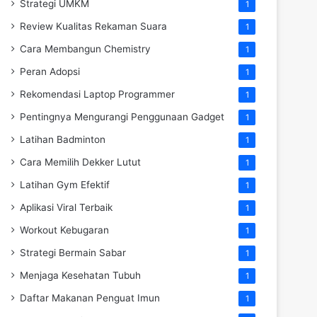
Strategi UMKM
1
Review Kualitas Rekaman Suara
1
Cara Membangun Chemistry
1
Peran Adopsi
1
Rekomendasi Laptop Programmer
1
Pentingnya Mengurangi Penggunaan Gadget
1
Latihan Badminton
1
Cara Memilih Dekker Lutut
1
Latihan Gym Efektif
1
Aplikasi Viral Terbaik
1
Workout Kebugaran
1
Strategi Bermain Sabar
1
Menjaga Kesehatan Tubuh
1
Daftar Makanan Penguat Imun
1