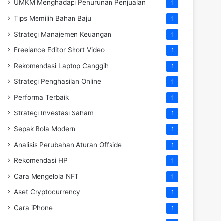
UMKM Menghadapi Penurunan Penjualan
1
Tips Memilih Bahan Baju
1
Strategi Manajemen Keuangan
1
Freelance Editor Short Video
1
Rekomendasi Laptop Canggih
1
Strategi Penghasilan Online
1
Performa Terbaik
1
Strategi Investasi Saham
1
Sepak Bola Modern
1
Analisis Perubahan Aturan Offside
1
Rekomendasi HP
1
Cara Mengelola NFT
1
Aset Cryptocurrency
1
Cara iPhone
1