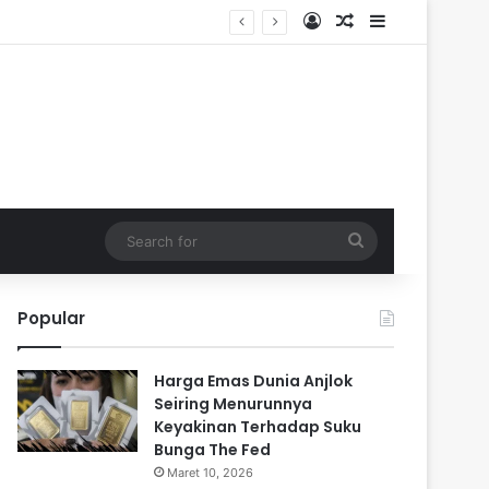
Log In
Random Article
Sidebar
Search
for
Popular
Harga Emas Dunia Anjlok
Seiring Menurunnya
Keyakinan Terhadap Suku
Bunga The Fed
Maret 10, 2026