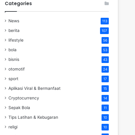
Categories
News
113
berita
107
lifestyle
56
bola
53
bisnis
43
otomotif
24
sport
17
Aplikasi Viral & Bermanfaat
15
Cryptocurrency
14
Sepak Bola
11
Tips Latihan & Kebugaran
10
religi
10