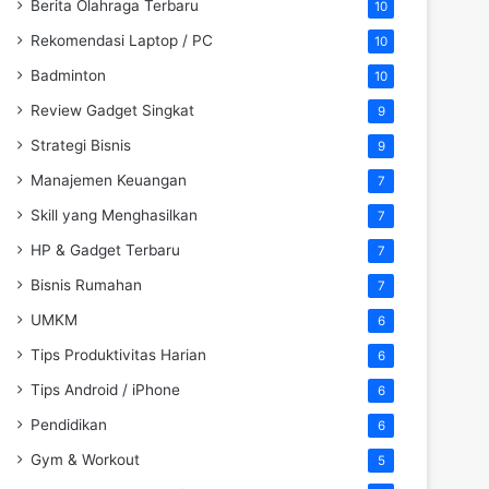
Berita Olahraga Terbaru
10
Rekomendasi Laptop / PC
10
Badminton
10
Review Gadget Singkat
9
Strategi Bisnis
9
Manajemen Keuangan
7
Skill yang Menghasilkan
7
HP & Gadget Terbaru
7
Bisnis Rumahan
7
UMKM
6
Tips Produktivitas Harian
6
Tips Android / iPhone
6
Pendidikan
6
Gym & Workout
5