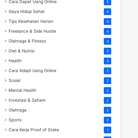
Cara Dapat Uang Online
5
Gaya Hidup Sehat
4
Tips Kesehatan Harian
4
Freelance & Side Hustle
4
Olahraga & Fitness
4
Diet & Nutrisi
3
Health
3
Cara Adapt Uang Online
2
Sosial
2
Mental Health
2
Investasi & Saham
2
Olahraga
2
Sports
2
Cara Kerja Proof of Stake
1