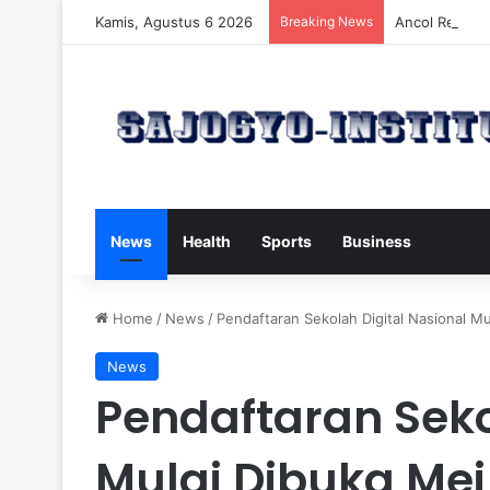
Kamis, Agustus 6 2026
Breaking News
Ancol Rencan
News
Health
Sports
Business
Home
/
News
/
Pendaftaran Sekolah Digital Nasional Mul
News
Pendaftaran Seko
Mulai Dibuka Mei 