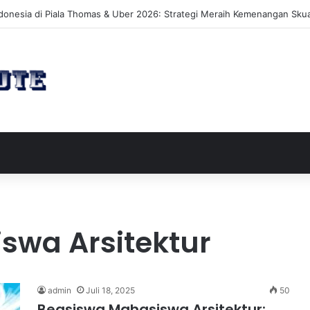
akan Perluasan Lahan 65 Hektar untuk Pengembangan Sektor Wisata
swa Arsitektur
admin
Juli 18, 2025
50
Beasiswa Mahasiswa Arsitektur: