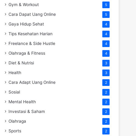
Gym & Workout
5
Cara Dapat Uang Online
5
Gaya Hidup Sehat
4
Tips Kesehatan Harian
4
Freelance & Side Hustle
4
Olahraga & Fitness
4
Diet & Nutrisi
3
Health
3
Cara Adapt Uang Online
2
Sosial
2
Mental Health
2
Investasi & Saham
2
Olahraga
2
Sports
2