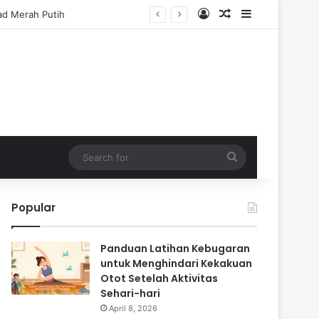
Log In
Random Article
Sidebar
Search
for
Popular
Panduan Latihan Kebugaran
untuk Menghindari Kekakuan
Otot Setelah Aktivitas
Sehari-hari
April 8, 2026