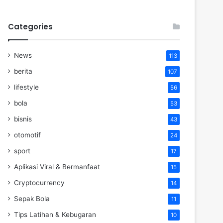
Categories
News
113
berita
107
lifestyle
56
bola
53
bisnis
43
otomotif
24
sport
17
Aplikasi Viral & Bermanfaat
15
Cryptocurrency
14
Sepak Bola
11
Tips Latihan & Kebugaran
10