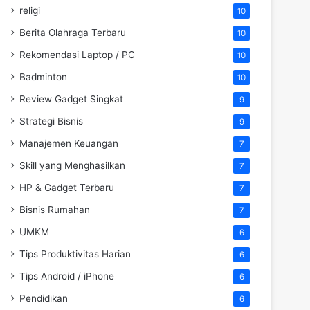
religi
10
Berita Olahraga Terbaru
10
Rekomendasi Laptop / PC
10
Badminton
10
Review Gadget Singkat
9
Strategi Bisnis
9
Manajemen Keuangan
7
Skill yang Menghasilkan
7
HP & Gadget Terbaru
7
Bisnis Rumahan
7
UMKM
6
Tips Produktivitas Harian
6
Tips Android / iPhone
6
Pendidikan
6