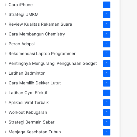
Cara iPhone
1
Strategi UMKM
1
Review Kualitas Rekaman Suara
1
Cara Membangun Chemistry
1
Peran Adopsi
1
Rekomendasi Laptop Programmer
1
Pentingnya Mengurangi Penggunaan Gadget
1
Latihan Badminton
1
Cara Memilih Dekker Lutut
1
Latihan Gym Efektif
1
Aplikasi Viral Terbaik
1
Workout Kebugaran
1
Strategi Bermain Sabar
1
Menjaga Kesehatan Tubuh
1