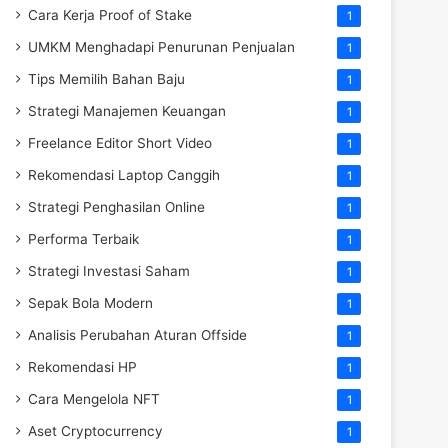
Cara Kerja Proof of Stake
1
UMKM Menghadapi Penurunan Penjualan
1
Tips Memilih Bahan Baju
1
Strategi Manajemen Keuangan
1
Freelance Editor Short Video
1
Rekomendasi Laptop Canggih
1
Strategi Penghasilan Online
1
Performa Terbaik
1
Strategi Investasi Saham
1
Sepak Bola Modern
1
Analisis Perubahan Aturan Offside
1
Rekomendasi HP
1
Cara Mengelola NFT
1
Aset Cryptocurrency
1