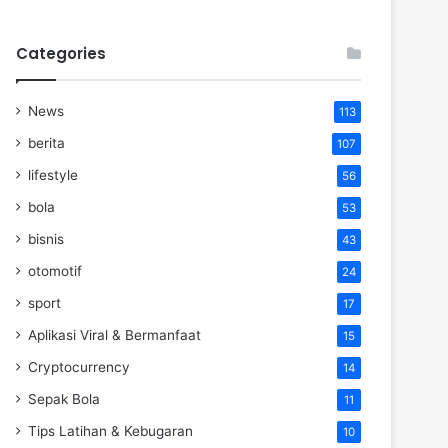
Categories
News
113
berita
107
lifestyle
56
bola
53
bisnis
43
otomotif
24
sport
17
Aplikasi Viral & Bermanfaat
15
Cryptocurrency
14
Sepak Bola
11
Tips Latihan & Kebugaran
10