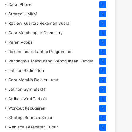
Cara iPhone
1
Strategi UMKM
1
Review Kualitas Rekaman Suara
1
Cara Membangun Chemistry
1
Peran Adopsi
1
Rekomendasi Laptop Programmer
1
Pentingnya Mengurangi Penggunaan Gadget
1
Latihan Badminton
1
Cara Memilih Dekker Lutut
1
Latihan Gym Efektif
1
Aplikasi Viral Terbaik
1
Workout Kebugaran
1
Strategi Bermain Sabar
1
Menjaga Kesehatan Tubuh
1