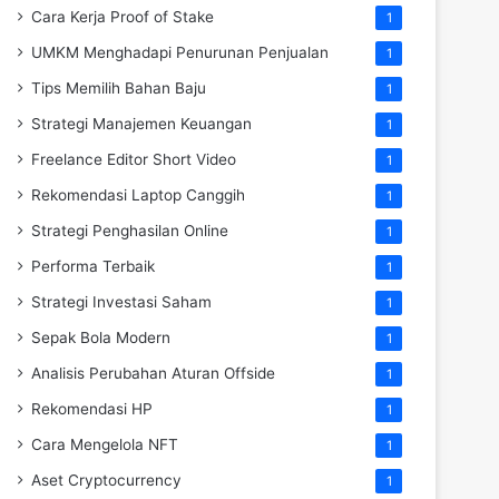
Cara Kerja Proof of Stake
1
UMKM Menghadapi Penurunan Penjualan
1
Tips Memilih Bahan Baju
1
Strategi Manajemen Keuangan
1
Freelance Editor Short Video
1
Rekomendasi Laptop Canggih
1
Strategi Penghasilan Online
1
Performa Terbaik
1
Strategi Investasi Saham
1
Sepak Bola Modern
1
Analisis Perubahan Aturan Offside
1
Rekomendasi HP
1
Cara Mengelola NFT
1
Aset Cryptocurrency
1