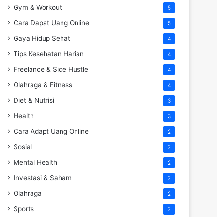
Gym & Workout
5
Cara Dapat Uang Online
5
Gaya Hidup Sehat
4
Tips Kesehatan Harian
4
Freelance & Side Hustle
4
Olahraga & Fitness
4
Diet & Nutrisi
3
Health
3
Cara Adapt Uang Online
2
Sosial
2
Mental Health
2
Investasi & Saham
2
Olahraga
2
Sports
2