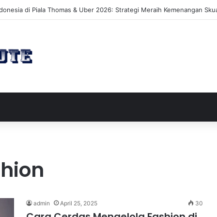
akan Perluasan Lahan 65 Hektar untuk Pengembangan Sektor Wisata
hion
admin
April 25, 2025
30
Cara Cerdas Mengelola Fashion di