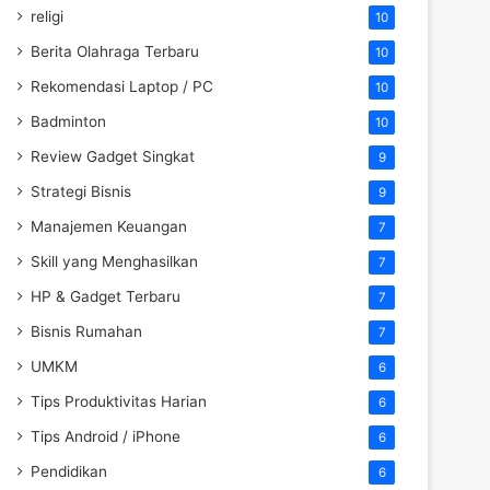
religi
10
Berita Olahraga Terbaru
10
Rekomendasi Laptop / PC
10
Badminton
10
Review Gadget Singkat
9
Strategi Bisnis
9
Manajemen Keuangan
7
Skill yang Menghasilkan
7
HP & Gadget Terbaru
7
Bisnis Rumahan
7
UMKM
6
Tips Produktivitas Harian
6
Tips Android / iPhone
6
Pendidikan
6