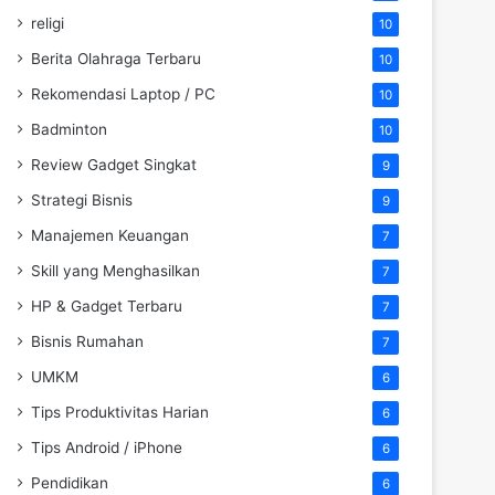
religi
10
Berita Olahraga Terbaru
10
Rekomendasi Laptop / PC
10
Badminton
10
Review Gadget Singkat
9
Strategi Bisnis
9
Manajemen Keuangan
7
Skill yang Menghasilkan
7
HP & Gadget Terbaru
7
Bisnis Rumahan
7
UMKM
6
Tips Produktivitas Harian
6
Tips Android / iPhone
6
Pendidikan
6