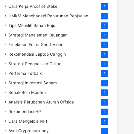
Cara Kerja Proof of Stake
1
UMKM Menghadapi Penurunan Penjualan
1
Tips Memilih Bahan Baju
1
Strategi Manajemen Keuangan
1
Freelance Editor Short Video
1
Rekomendasi Laptop Canggih
1
Strategi Penghasilan Online
1
Performa Terbaik
1
Strategi Investasi Saham
1
Sepak Bola Modern
1
Analisis Perubahan Aturan Offside
1
Rekomendasi HP
1
Cara Mengelola NFT
1
Aset Cryptocurrency
1