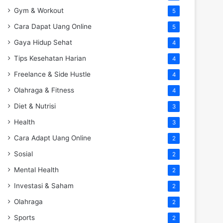
Gym & Workout
5
Cara Dapat Uang Online
5
Gaya Hidup Sehat
4
Tips Kesehatan Harian
4
Freelance & Side Hustle
4
Olahraga & Fitness
4
Diet & Nutrisi
3
Health
3
Cara Adapt Uang Online
2
Sosial
2
Mental Health
2
Investasi & Saham
2
Olahraga
2
Sports
2