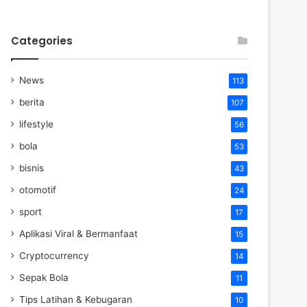
Categories
News
113
berita
107
lifestyle
56
bola
53
bisnis
43
otomotif
24
sport
17
Aplikasi Viral & Bermanfaat
15
Cryptocurrency
14
Sepak Bola
11
Tips Latihan & Kebugaran
10