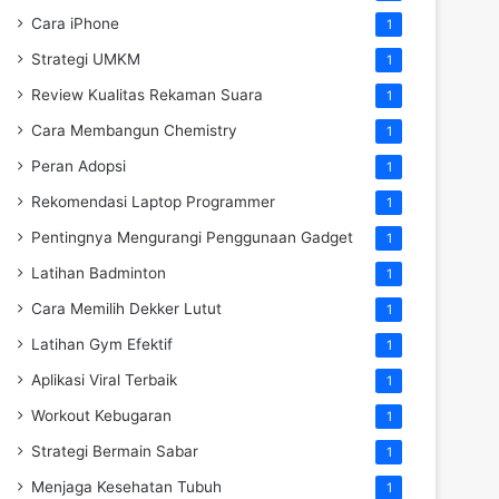
Cara iPhone
1
Strategi UMKM
1
Review Kualitas Rekaman Suara
1
Cara Membangun Chemistry
1
Peran Adopsi
1
Rekomendasi Laptop Programmer
1
Pentingnya Mengurangi Penggunaan Gadget
1
Latihan Badminton
1
Cara Memilih Dekker Lutut
1
Latihan Gym Efektif
1
Aplikasi Viral Terbaik
1
Workout Kebugaran
1
Strategi Bermain Sabar
1
Menjaga Kesehatan Tubuh
1