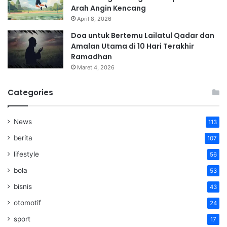
Arah Angin Kencang
April 8, 2026
Doa untuk Bertemu Lailatul Qadar dan
Amalan Utama di 10 Hari Terakhir
Ramadhan
Maret 4, 2026
Categories
News
113
berita
107
lifestyle
56
bola
53
bisnis
43
otomotif
24
sport
17