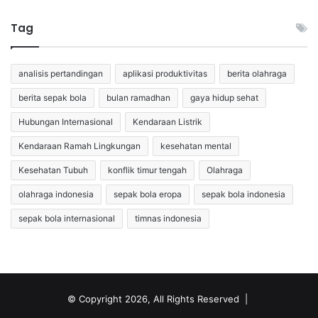
Tag
analisis pertandingan
aplikasi produktivitas
berita olahraga
berita sepak bola
bulan ramadhan
gaya hidup sehat
Hubungan Internasional
Kendaraan Listrik
Kendaraan Ramah Lingkungan
kesehatan mental
Kesehatan Tubuh
konflik timur tengah
Olahraga
olahraga indonesia
sepak bola eropa
sepak bola indonesia
sepak bola internasional
timnas indonesia
© Copyright 2026, All Rights Reserved |