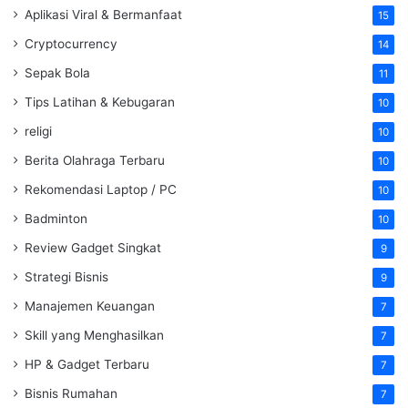
Aplikasi Viral & Bermanfaat
15
Cryptocurrency
14
Sepak Bola
11
Tips Latihan & Kebugaran
10
religi
10
Berita Olahraga Terbaru
10
Rekomendasi Laptop / PC
10
Badminton
10
Review Gadget Singkat
9
Strategi Bisnis
9
Manajemen Keuangan
7
Skill yang Menghasilkan
7
HP & Gadget Terbaru
7
Bisnis Rumahan
7