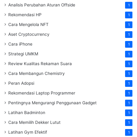
Analisis Perubahan Aturan Offside
1
Rekomendasi HP
1
Cara Mengelola NFT
1
Aset Cryptocurrency
1
Cara iPhone
1
Strategi UMKM
1
Review Kualitas Rekaman Suara
1
Cara Membangun Chemistry
1
Peran Adopsi
1
Rekomendasi Laptop Programmer
1
Pentingnya Mengurangi Penggunaan Gadget
1
Latihan Badminton
1
Cara Memilih Dekker Lutut
1
Latihan Gym Efektif
1