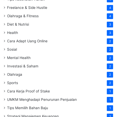
Freelance & Side Hustle
4
Olahraga & Fitness
4
Diet & Nutrisi
3
Health
3
Cara Adapt Uang Online
2
Sosial
2
Mental Health
2
Investasi & Saham
2
Olahraga
2
Sports
2
Cara Kerja Proof of Stake
1
UMKM Menghadapi Penurunan Penjualan
1
Tips Memilih Bahan Baju
1
Strategi Manajemen Keuangan
1