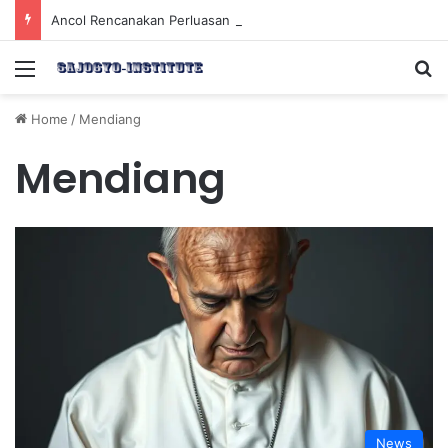
Ancol Rencanakan Perluasan Lahan 65 Hektar untuk Pengembangan Sektor Wisata
Menu
Se
Home
/
Mendiang
Mendiang
News