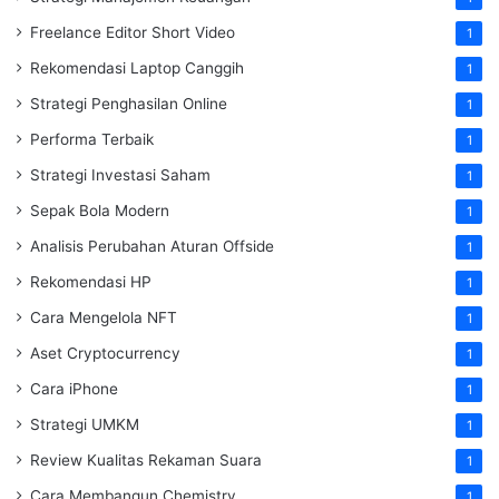
Freelance Editor Short Video
1
Rekomendasi Laptop Canggih
1
Strategi Penghasilan Online
1
Performa Terbaik
1
Strategi Investasi Saham
1
Sepak Bola Modern
1
Analisis Perubahan Aturan Offside
1
Rekomendasi HP
1
Cara Mengelola NFT
1
Aset Cryptocurrency
1
Cara iPhone
1
Strategi UMKM
1
Review Kualitas Rekaman Suara
1
Cara Membangun Chemistry
1