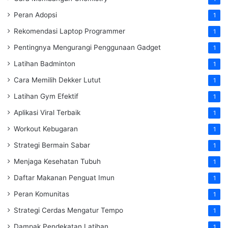
Peran Adopsi
1
Rekomendasi Laptop Programmer
1
Pentingnya Mengurangi Penggunaan Gadget
1
Latihan Badminton
1
Cara Memilih Dekker Lutut
1
Latihan Gym Efektif
1
Aplikasi Viral Terbaik
1
Workout Kebugaran
1
Strategi Bermain Sabar
1
Menjaga Kesehatan Tubuh
1
Daftar Makanan Penguat Imun
1
Peran Komunitas
1
Strategi Cerdas Mengatur Tempo
1
Dampak Pendekatan Latihan
1