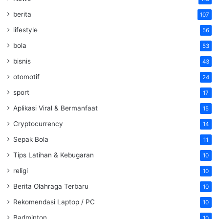
berita
107
lifestyle
56
bola
53
bisnis
43
otomotif
24
sport
17
Aplikasi Viral & Bermanfaat
15
Cryptocurrency
14
Sepak Bola
11
Tips Latihan & Kebugaran
10
religi
10
Berita Olahraga Terbaru
10
Rekomendasi Laptop / PC
10
Badminton
10