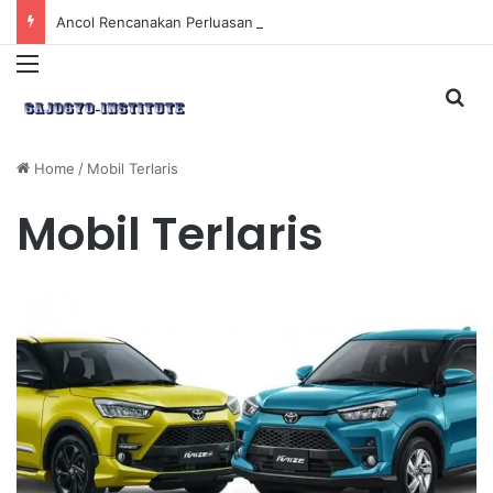
Ancol Rencanakan Perluasan Lahan 65 Hektar untuk Pengembangan Sektor Wisata
Menu
Sea
Home
/
Mobil Terlaris
Mobil Terlaris