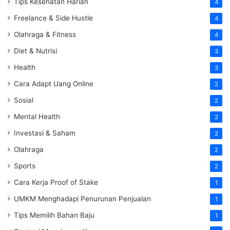
Tips Kesehatan Harian
4
Freelance & Side Hustle
4
Olahraga & Fitness
4
Diet & Nutrisi
3
Health
3
Cara Adapt Uang Online
2
Sosial
2
Mental Health
2
Investasi & Saham
2
Olahraga
2
Sports
2
Cara Kerja Proof of Stake
1
UMKM Menghadapi Penurunan Penjualan
1
Tips Memilih Bahan Baju
1