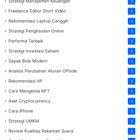
Strategi Manajemen Keuangan
1
Freelance Editor Short Video
1
Rekomendasi Laptop Canggih
1
Strategi Penghasilan Online
1
Performa Terbaik
1
Strategi Investasi Saham
1
Sepak Bola Modern
1
Analisis Perubahan Aturan Offside
1
Rekomendasi HP
1
Cara Mengelola NFT
1
Aset Cryptocurrency
1
Cara iPhone
1
Strategi UMKM
1
Review Kualitas Rekaman Suara
1