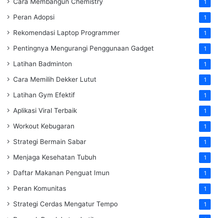
Cara Membangun Chemistry
1
Peran Adopsi
1
Rekomendasi Laptop Programmer
1
Pentingnya Mengurangi Penggunaan Gadget
1
Latihan Badminton
1
Cara Memilih Dekker Lutut
1
Latihan Gym Efektif
1
Aplikasi Viral Terbaik
1
Workout Kebugaran
1
Strategi Bermain Sabar
1
Menjaga Kesehatan Tubuh
1
Daftar Makanan Penguat Imun
1
Peran Komunitas
1
Strategi Cerdas Mengatur Tempo
1