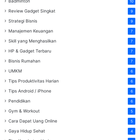
Badminton
10
Review Gadget Singkat
9
Strategi Bisnis
9
Manajemen Keuangan
7
Skill yang Menghasilkan
7
HP & Gadget Terbaru
7
Bisnis Rumahan
7
UMKM
6
Tips Produktivitas Harian
6
Tips Android / iPhone
6
Pendidikan
6
Gym & Workout
5
Cara Dapat Uang Online
5
Gaya Hidup Sehat
4