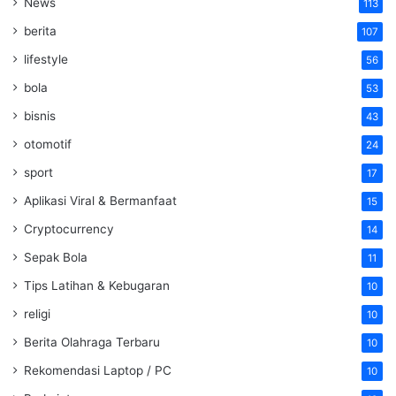
News
113
berita
107
lifestyle
56
bola
53
bisnis
43
otomotif
24
sport
17
Aplikasi Viral & Bermanfaat
15
Cryptocurrency
14
Sepak Bola
11
Tips Latihan & Kebugaran
10
religi
10
Berita Olahraga Terbaru
10
Rekomendasi Laptop / PC
10