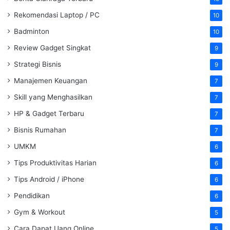
Rekomendasi Laptop / PC
10
Badminton
10
Review Gadget Singkat
9
Strategi Bisnis
9
Manajemen Keuangan
7
Skill yang Menghasilkan
7
HP & Gadget Terbaru
7
Bisnis Rumahan
7
UMKM
6
Tips Produktivitas Harian
6
Tips Android / iPhone
6
Pendidikan
6
Gym & Workout
5
Cara Dapat Uang Online
5