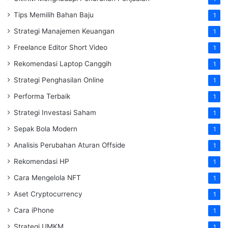
Tips Memilih Bahan Baju
1
Strategi Manajemen Keuangan
1
Freelance Editor Short Video
1
Rekomendasi Laptop Canggih
1
Strategi Penghasilan Online
1
Performa Terbaik
1
Strategi Investasi Saham
1
Sepak Bola Modern
1
Analisis Perubahan Aturan Offside
1
Rekomendasi HP
1
Cara Mengelola NFT
1
Aset Cryptocurrency
1
Cara iPhone
1
Strategi UMKM
1