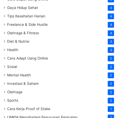
Gaya Hidup Sehat
4
Tips Kesehatan Harian
4
Freelance & Side Hustle
4
Olahraga & Fitness
4
Diet & Nutrisi
3
Health
3
Cara Adapt Uang Online
2
Sosial
2
Mental Health
2
Investasi & Saham
2
Olahraga
2
Sports
2
Cara Kerja Proof of Stake
1
UMKM Menghadapi Penurunan Penjualan
1