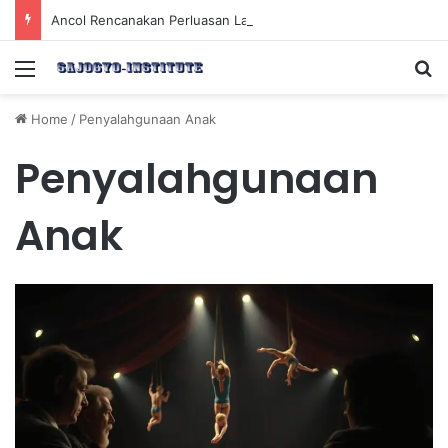
Ancol Rencanakan Perluasan Lahan 65 Hektar untuk Pengembangan Sektor Wisata
Menu
Se
Home
/
Penyalahgunaan Anak
Penyalahgunaan
Anak