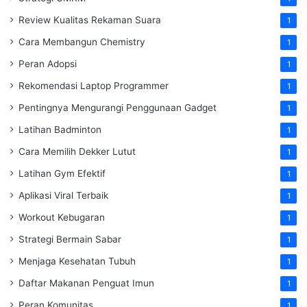
Review Kualitas Rekaman Suara
1
Cara Membangun Chemistry
1
Peran Adopsi
1
Rekomendasi Laptop Programmer
1
Pentingnya Mengurangi Penggunaan Gadget
1
Latihan Badminton
1
Cara Memilih Dekker Lutut
1
Latihan Gym Efektif
1
Aplikasi Viral Terbaik
1
Workout Kebugaran
1
Strategi Bermain Sabar
1
Menjaga Kesehatan Tubuh
1
Daftar Makanan Penguat Imun
1
Peran Komunitas
1