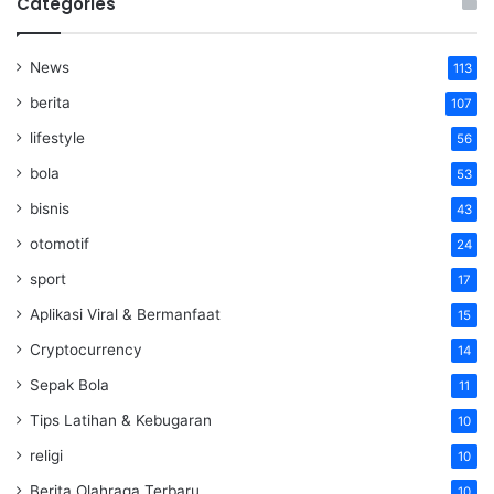
Categories
News
113
berita
107
lifestyle
56
bola
53
bisnis
43
otomotif
24
sport
17
Aplikasi Viral & Bermanfaat
15
Cryptocurrency
14
Sepak Bola
11
Tips Latihan & Kebugaran
10
religi
10
Berita Olahraga Terbaru
10