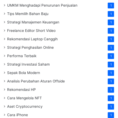
UMKM Menghadapi Penurunan Penjualan
1
Tips Memilih Bahan Baju
1
Strategi Manajemen Keuangan
1
Freelance Editor Short Video
1
Rekomendasi Laptop Canggih
1
Strategi Penghasilan Online
1
Performa Terbaik
1
Strategi Investasi Saham
1
Sepak Bola Modern
1
Analisis Perubahan Aturan Offside
1
Rekomendasi HP
1
Cara Mengelola NFT
1
Aset Cryptocurrency
1
Cara iPhone
1