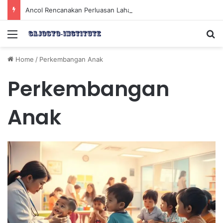
Ancol Rencanakan Perluasan Lahan 65 Hektar untuk Pengembangan Sektor Wisata
Menu
Se
Home
/
Perkembangan Anak
Perkembangan
Anak