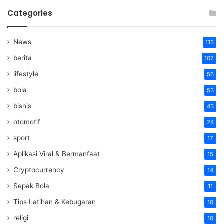
Categories
News
113
berita
107
lifestyle
56
bola
53
bisnis
43
otomotif
24
sport
17
Aplikasi Viral & Bermanfaat
15
Cryptocurrency
14
Sepak Bola
11
Tips Latihan & Kebugaran
10
religi
10