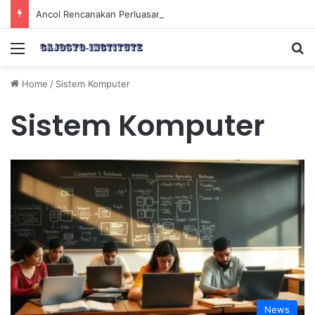
Ancol Rencanakan Perluasan Lahan 65 Hektar untuk Pengembangan Sektor Wisata
Menu
Se
Home
/
Sistem Komputer
Sistem Komputer
News