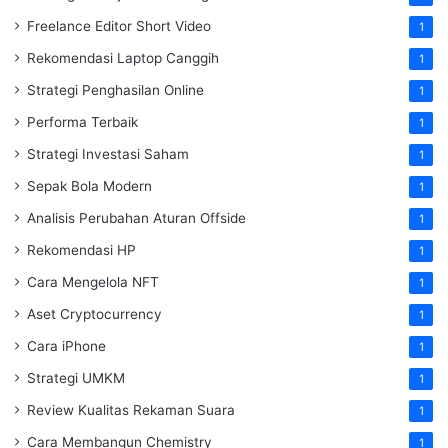
Freelance Editor Short Video
1
Rekomendasi Laptop Canggih
1
Strategi Penghasilan Online
1
Performa Terbaik
1
Strategi Investasi Saham
1
Sepak Bola Modern
1
Analisis Perubahan Aturan Offside
1
Rekomendasi HP
1
Cara Mengelola NFT
1
Aset Cryptocurrency
1
Cara iPhone
1
Strategi UMKM
1
Review Kualitas Rekaman Suara
1
Cara Membangun Chemistry
1