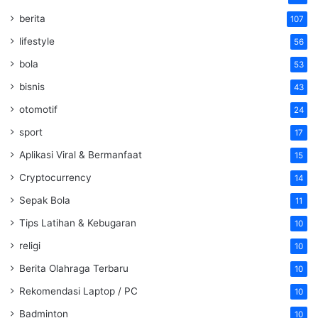
berita
107
lifestyle
56
bola
53
bisnis
43
otomotif
24
sport
17
Aplikasi Viral & Bermanfaat
15
Cryptocurrency
14
Sepak Bola
11
Tips Latihan & Kebugaran
10
religi
10
Berita Olahraga Terbaru
10
Rekomendasi Laptop / PC
10
Badminton
10