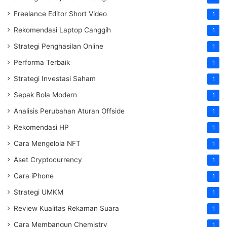
Freelance Editor Short Video
1
Rekomendasi Laptop Canggih
1
Strategi Penghasilan Online
1
Performa Terbaik
1
Strategi Investasi Saham
1
Sepak Bola Modern
1
Analisis Perubahan Aturan Offside
1
Rekomendasi HP
1
Cara Mengelola NFT
1
Aset Cryptocurrency
1
Cara iPhone
1
Strategi UMKM
1
Review Kualitas Rekaman Suara
1
Cara Membangun Chemistry
1