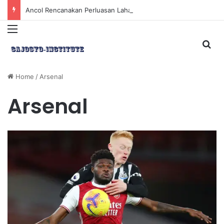
Ancol Rencanakan Perluasan Lahan 65 Hektar untuk Pengembangan Sektor Wisata
Menu
Sea
Home
/
Arsenal
Arsenal