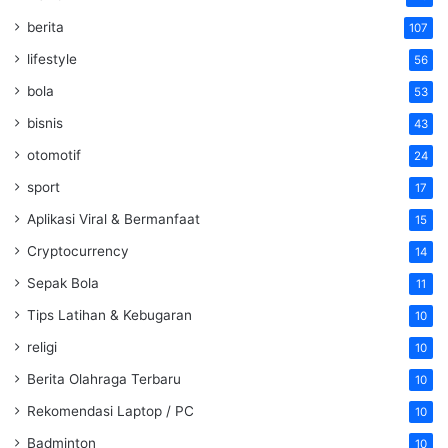
berita
107
lifestyle
56
bola
53
bisnis
43
otomotif
24
sport
17
Aplikasi Viral & Bermanfaat
15
Cryptocurrency
14
Sepak Bola
11
Tips Latihan & Kebugaran
10
religi
10
Berita Olahraga Terbaru
10
Rekomendasi Laptop / PC
10
Badminton
10