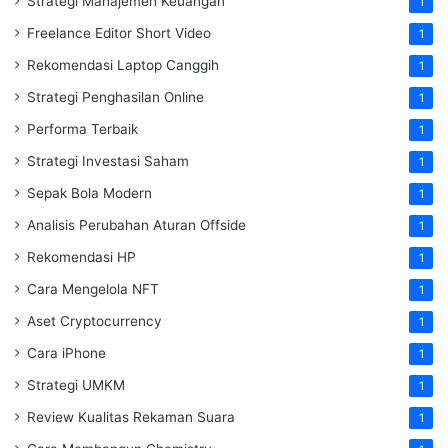
Strategi Manajemen Keuangan
1
Freelance Editor Short Video
1
Rekomendasi Laptop Canggih
1
Strategi Penghasilan Online
1
Performa Terbaik
1
Strategi Investasi Saham
1
Sepak Bola Modern
1
Analisis Perubahan Aturan Offside
1
Rekomendasi HP
1
Cara Mengelola NFT
1
Aset Cryptocurrency
1
Cara iPhone
1
Strategi UMKM
1
Review Kualitas Rekaman Suara
1