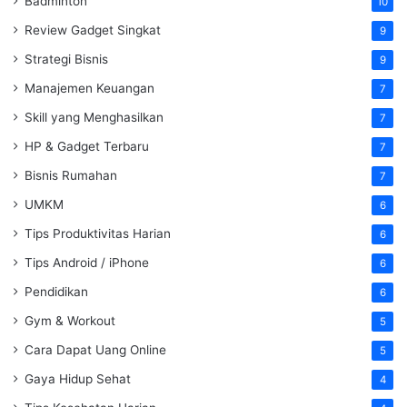
Badminton
10
Review Gadget Singkat
9
Strategi Bisnis
9
Manajemen Keuangan
7
Skill yang Menghasilkan
7
HP & Gadget Terbaru
7
Bisnis Rumahan
7
UMKM
6
Tips Produktivitas Harian
6
Tips Android / iPhone
6
Pendidikan
6
Gym & Workout
5
Cara Dapat Uang Online
5
Gaya Hidup Sehat
4