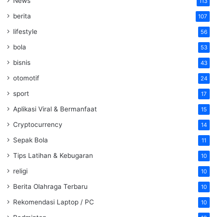
News
113
berita
107
lifestyle
56
bola
53
bisnis
43
otomotif
24
sport
17
Aplikasi Viral & Bermanfaat
15
Cryptocurrency
14
Sepak Bola
11
Tips Latihan & Kebugaran
10
religi
10
Berita Olahraga Terbaru
10
Rekomendasi Laptop / PC
10