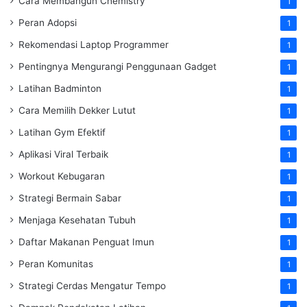
Cara Membangun Chemistry
1
Peran Adopsi
1
Rekomendasi Laptop Programmer
1
Pentingnya Mengurangi Penggunaan Gadget
1
Latihan Badminton
1
Cara Memilih Dekker Lutut
1
Latihan Gym Efektif
1
Aplikasi Viral Terbaik
1
Workout Kebugaran
1
Strategi Bermain Sabar
1
Menjaga Kesehatan Tubuh
1
Daftar Makanan Penguat Imun
1
Peran Komunitas
1
Strategi Cerdas Mengatur Tempo
1