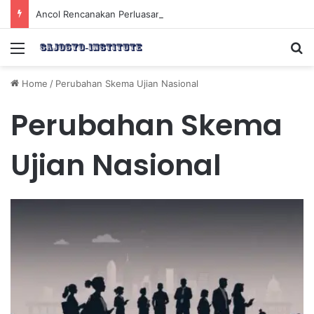
Ancol Rencanakan Perluasan Lahan 65 Hektar untuk Pengembangan Sektor Wisata
Menu
Se
Home
/
Perubahan Skema Ujian Nasional
Perubahan Skema
Ujian Nasional