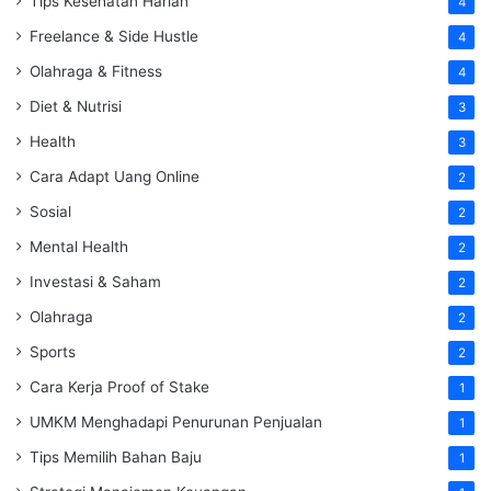
Tips Kesehatan Harian
4
Freelance & Side Hustle
4
Olahraga & Fitness
4
Diet & Nutrisi
3
Health
3
Cara Adapt Uang Online
2
Sosial
2
Mental Health
2
Investasi & Saham
2
Olahraga
2
Sports
2
Cara Kerja Proof of Stake
1
UMKM Menghadapi Penurunan Penjualan
1
Tips Memilih Bahan Baju
1