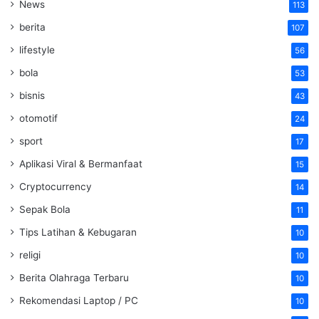
News
113
berita
107
lifestyle
56
bola
53
bisnis
43
otomotif
24
sport
17
Aplikasi Viral & Bermanfaat
15
Cryptocurrency
14
Sepak Bola
11
Tips Latihan & Kebugaran
10
religi
10
Berita Olahraga Terbaru
10
Rekomendasi Laptop / PC
10