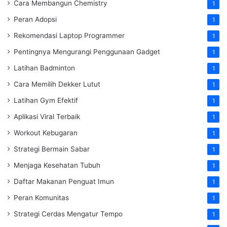
Cara Membangun Chemistry
1
Peran Adopsi
1
Rekomendasi Laptop Programmer
1
Pentingnya Mengurangi Penggunaan Gadget
1
Latihan Badminton
1
Cara Memilih Dekker Lutut
1
Latihan Gym Efektif
1
Aplikasi Viral Terbaik
1
Workout Kebugaran
1
Strategi Bermain Sabar
1
Menjaga Kesehatan Tubuh
1
Daftar Makanan Penguat Imun
1
Peran Komunitas
1
Strategi Cerdas Mengatur Tempo
1