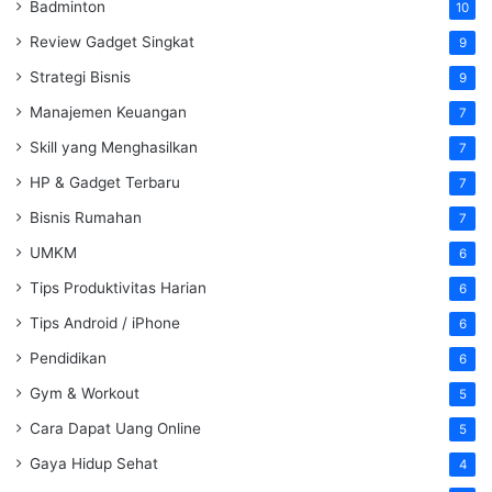
Badminton
10
Review Gadget Singkat
9
Strategi Bisnis
9
Manajemen Keuangan
7
Skill yang Menghasilkan
7
HP & Gadget Terbaru
7
Bisnis Rumahan
7
UMKM
6
Tips Produktivitas Harian
6
Tips Android / iPhone
6
Pendidikan
6
Gym & Workout
5
Cara Dapat Uang Online
5
Gaya Hidup Sehat
4