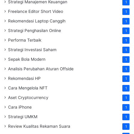
Strategi Manajemen Keuangan
1
Freelance Editor Short Video
1
Rekomendasi Laptop Canggih
1
Strategi Penghasilan Online
1
Performa Terbaik
1
Strategi Investasi Saham
1
Sepak Bola Modern
1
Analisis Perubahan Aturan Offside
1
Rekomendasi HP
1
Cara Mengelola NFT
1
Aset Cryptocurrency
1
Cara iPhone
1
Strategi UMKM
1
Review Kualitas Rekaman Suara
1