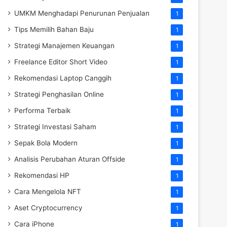
UMKM Menghadapi Penurunan Penjualan
1
Tips Memilih Bahan Baju
1
Strategi Manajemen Keuangan
1
Freelance Editor Short Video
1
Rekomendasi Laptop Canggih
1
Strategi Penghasilan Online
1
Performa Terbaik
1
Strategi Investasi Saham
1
Sepak Bola Modern
1
Analisis Perubahan Aturan Offside
1
Rekomendasi HP
1
Cara Mengelola NFT
1
Aset Cryptocurrency
1
Cara iPhone
1