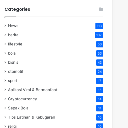
Categories
News
113
berita
107
lifestyle
56
bola
53
bisnis
43
otomotif
24
sport
17
Aplikasi Viral & Bermanfaat
15
Cryptocurrency
14
Sepak Bola
11
Tips Latihan & Kebugaran
10
religi
10