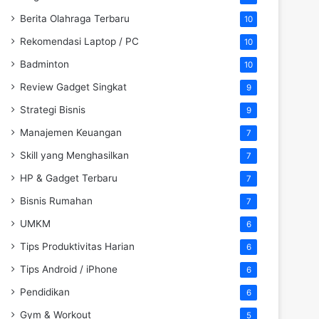
Berita Olahraga Terbaru
10
Rekomendasi Laptop / PC
10
Badminton
10
Review Gadget Singkat
9
Strategi Bisnis
9
Manajemen Keuangan
7
Skill yang Menghasilkan
7
HP & Gadget Terbaru
7
Bisnis Rumahan
7
UMKM
6
Tips Produktivitas Harian
6
Tips Android / iPhone
6
Pendidikan
6
Gym & Workout
5