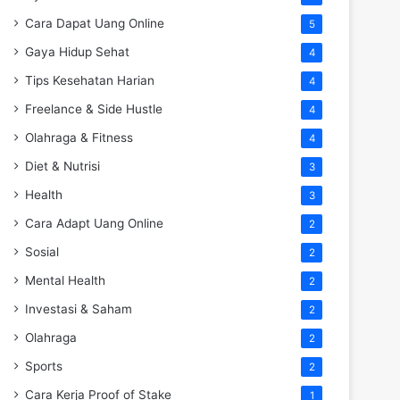
Cara Dapat Uang Online
5
Gaya Hidup Sehat
4
Tips Kesehatan Harian
4
Freelance & Side Hustle
4
Olahraga & Fitness
4
Diet & Nutrisi
3
Health
3
Cara Adapt Uang Online
2
Sosial
2
Mental Health
2
Investasi & Saham
2
Olahraga
2
Sports
2
Cara Kerja Proof of Stake
1