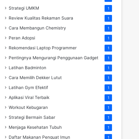
Strategi UMKM
1
Review Kualitas Rekaman Suara
1
Cara Membangun Chemistry
1
Peran Adopsi
1
Rekomendasi Laptop Programmer
1
Pentingnya Mengurangi Penggunaan Gadget
1
Latihan Badminton
1
Cara Memilih Dekker Lutut
1
Latihan Gym Efektif
1
Aplikasi Viral Terbaik
1
Workout Kebugaran
1
Strategi Bermain Sabar
1
Menjaga Kesehatan Tubuh
1
Daftar Makanan Penguat Imun
1