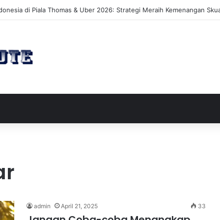
akan Perluasan Lahan 65 Hektar untuk Pengembangan Sektor Wisata
ar
admin
April 21, 2025
33
Jangan Coba-coba Menangkap