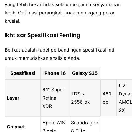
yang lebih besar tidak selalu menjamin kenyamanan
lebih. Optimasi perangkat lunak memegang peran
krusial.
Ikhtisar Spesifikasi Penting
Berikut adalah tabel perbandingan spesifikasi inti
untuk memudahkan analisis Anda.
Spesifikasi
iPhone 16
Galaxy S25
6.2″
6.1″ Super
1179 x
460
Dyna
Layar
Retina
2556 px
ppi
AMO
XDR
2X
Apple A18
Snapdragon
Chipset
Bionic
8 Elite