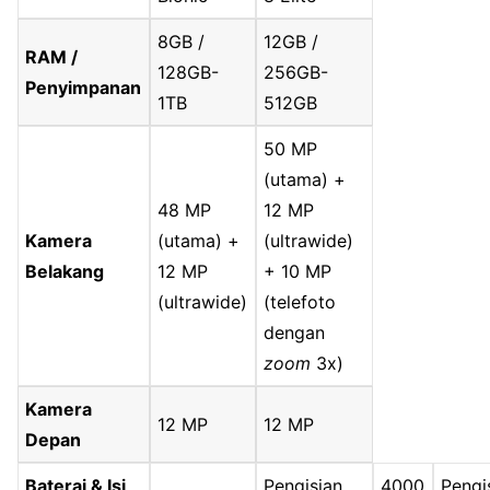
8GB /
12GB /
RAM /
128GB-
256GB-
Penyimpanan
1TB
512GB
50 MP
(utama) +
48 MP
12 MP
Kamera
(utama) +
(ultrawide)
Belakang
12 MP
+ 10 MP
(ultrawide)
(telefoto
dengan
zoom
3x)
Kamera
12 MP
12 MP
Depan
Baterai & Isi
Pengisian
4000
Pengi